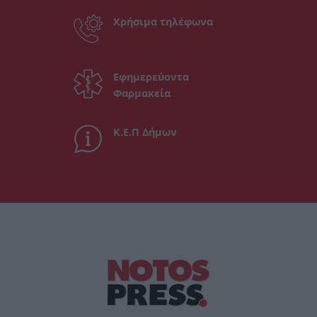
Χρήσιμα τηλέφωνα
Εφημερεύοντα
Φαρμακεία
Κ.Ε.Π Δήμων