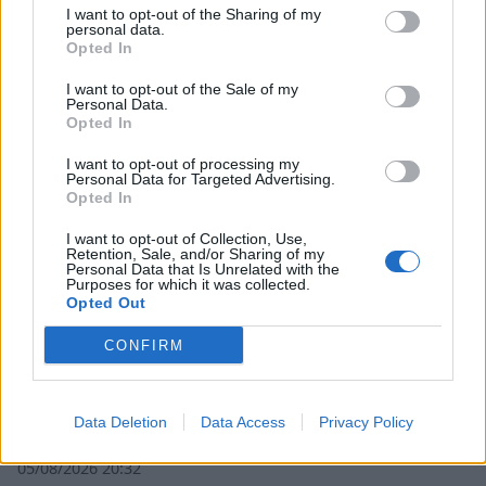
Σχετικά Άρθρα
I want to opt-out of the Sharing of my
personal data.
Opted In
I want to opt-out of the Sale of my
Personal Data.
Opted In
I want to opt-out of processing my
Personal Data for Targeted Advertising.
Opted In
I want to opt-out of Collection, Use,
Retention, Sale, and/or Sharing of my
Personal Data that Is Unrelated with the
Purposes for which it was collected.
Opted Out
CONFIRM
Δυτική Μάνη: Συνεχίζονται οι
προφεστιβαλικές δράσεις του 3ου Kardamili
Data Deletion
Data Access
Privacy Policy
Art Doc Festival
05/08/2026 20:32