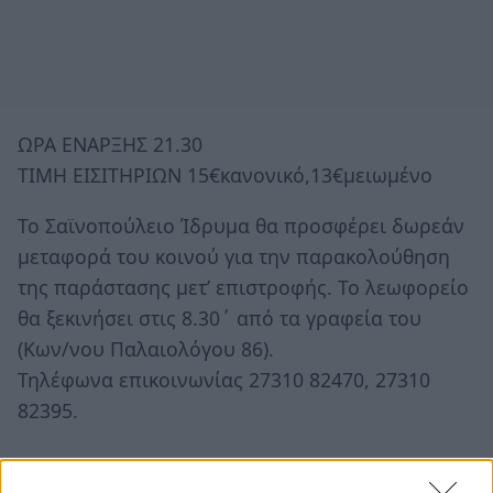
ΩΡΑ ΕΝΑΡΞΗΣ 21.30
ΤΙΜΗ ΕΙΣΙΤΗΡΙΩΝ 15€κανονικό,13€μειωμένο
Το Σαϊνοπούλειο Ίδρυμα θα προσφέρει δωρεάν
μεταφορά του κοινού για την παρακολούθηση
της παράστασης μετ’ επιστροφής. Το λεωφορείο
θα ξεκινήσει στις 8.30΄ από τα γραφεία του
(Κων/νου Παλαιολόγου 86).
Τηλέφωνα επικοινωνίας 27310 82470, 27310
82395.