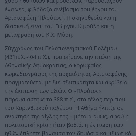
χορό ηθοποιών και μουσικών, παρουσιάζουν
ένα νέο, φιλόδοξο ανέβασμα του έργου του
Αριστοφάνη “Πλούτος”. Η σκηνοθεσία και η
διασκευή είναι του Γιώργου Κιμούλη και η
μετάφραση του Κ.Χ. Μύρη.
Σύγχρονος του Πελοποννησιακού Πολέμου
(431π.Χ.-404 π.Χ.), που σήμανε την πτώση της
Αθηναϊκής Δημοκρατίας, ο κορυφαίος
κωμωδιογράφος της αρχαιότητας Αριστοφάνης
πραγματεύεται με διεισδυτικότητα και ακρίβεια
την έκπτωση των αξιών. Ο «Πλούτος»
παρουσιάστηκε το 388 π.Χ., στο τέλος περίπου
του Κορινθιακού πολέμου. Η Αθήνα ήλπιζε σε
ανάκτηση της αίγλης της – μάταια όμως, αφού η
πολιτισμική κρίση ήταν βαθιά, η έκπτωση των
ηθών έπληττε βάναυσα τον δημόσιο και ιδιωτικό