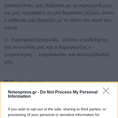
αποκαλύπτει, μας διδάσκει με τα καμώματά μου
και μας προσκαλεί σε μια θεραπεία γέλιου, όπου
ο καθένας μας ξορκίζει με το γέλιο τον κακό του
εαυτό.
Ο ¨Καραγκιοζομπερντές¨ γίνεται ο καθρέφτης
της κοινωνίας μας και ο Καραγκιόζης ο
γνησιότερος … εκπρόσωπος και αντιπρόσωπός
μας.
TAGS:
ΠΟΛΙΤΙΣΜΟΣ
Notospress.gr -
Do Not Process My Personal
Information
If you wish to opt-out of the sale, sharing to third parties, or
processing of your personal or sensitive information for