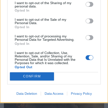
I want to opt-out of the Sharing of my
personal data.
Opted In
I want to opt-out of the Sale of my
Personal Data.
Opted In
I want to opt-out of processing my
Personal Data for Targeted Advertising.
Opted In
I want to opt-out of Collection, Use,
Retention, Sale, and/or Sharing of my
Personal Data that Is Unrelated with the
Purposes for which it was collected.
Opted Out
Κυπαρισσία: Open Air προβολή του
CONFIRM
βραβευμένου ντοκιμαντέρ «Ocean with David
Attenborough»
04/08/2026 11:36
Data Deletion
Data Access
Privacy Policy