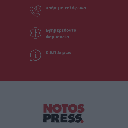
Χρήσιμα τηλέφωνα
Εφημερεύοντα
Φαρμακεία
Κ.Ε.Π Δήμων