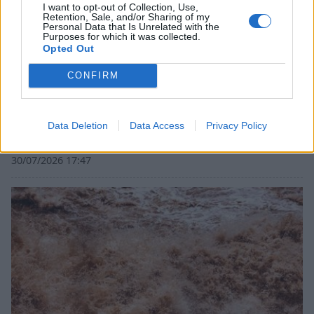
I want to opt-out of Collection, Use,
Retention, Sale, and/or Sharing of my
Personal Data that Is Unrelated with the
Purposes for which it was collected.
Opted Out
CONFIRM
Εμποροπανήγυρη Μυστρά 2026: Κατεπείγουσα
Data Deletion
Data Access
Privacy Policy
συνεδρίαση της Δημοτικής Επιτροπής
30/07/2026 17:47