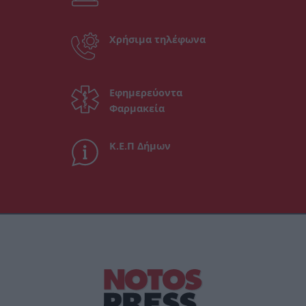
Χρήσιμα τηλέφωνα
Εφημερεύοντα
Φαρμακεία
Κ.Ε.Π Δήμων