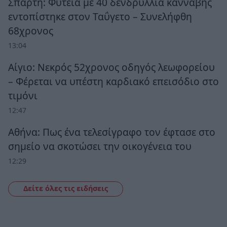
Σπάρτη: Φυτεία με 40 δενδρύλλια κάνναβης
εντοπίστηκε στον Ταΰγετο – Συνελήφθη
68χρονος
13:04
Αίγιο: Νεκρός 52χρονος οδηγός λεωφορείου
– Φέρεται να υπέστη καρδιακό επεισόδιο στο
τιμόνι
12:47
Αθήνα: Πως ένα τελεσίγραφο τον έφτασε στο
σημείο να σκοτώσει την οικογένεια του
12:29
Δείτε όλες τις ειδήσεις