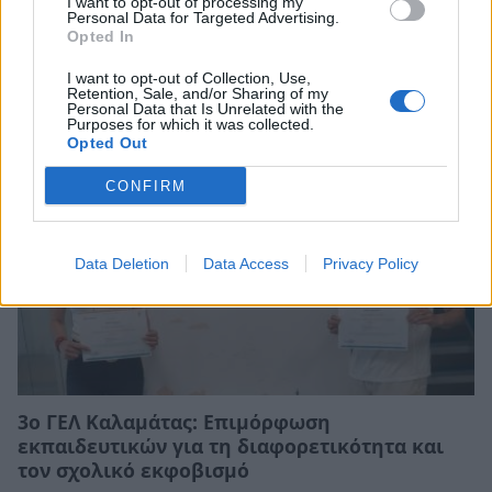
I want to opt-out of processing my
Personal Data for Targeted Advertising.
Opted In
Σχετικά Άρθρα
I want to opt-out of Collection, Use,
Retention, Sale, and/or Sharing of my
Personal Data that Is Unrelated with the
Purposes for which it was collected.
Opted Out
CONFIRM
Data Deletion
Data Access
Privacy Policy
3ο ΓΕΛ Καλαμάτας: Επιμόρφωση
εκπαιδευτικών για τη διαφορετικότητα και
τον σχολικό εκφοβισμό