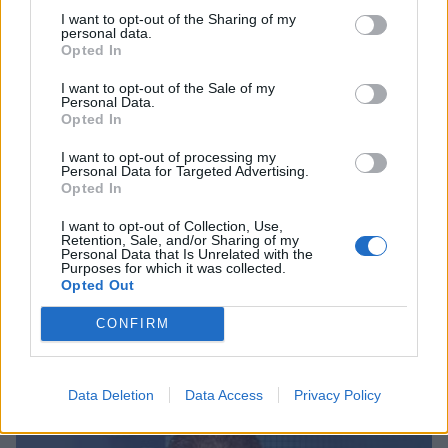
I want to opt-out of the Sharing of my
personal data.
Opted In
I want to opt-out of the Sale of my
Personal Data.
Opted In
I want to opt-out of processing my
Personal Data for Targeted Advertising.
Opted In
I want to opt-out of Collection, Use,
Retention, Sale, and/or Sharing of my
Personal Data that Is Unrelated with the
Purposes for which it was collected.
Opted Out
Ανδρεάκος: «Δεν με ενδιαφέρει το πολιτικό
κόστος αλλά να υπάρχει νερό σήμερα, αύριο
CONFIRM
και στο μέλλον»
08/08/2026 08:38
Data Deletion
Data Access
Privacy Policy