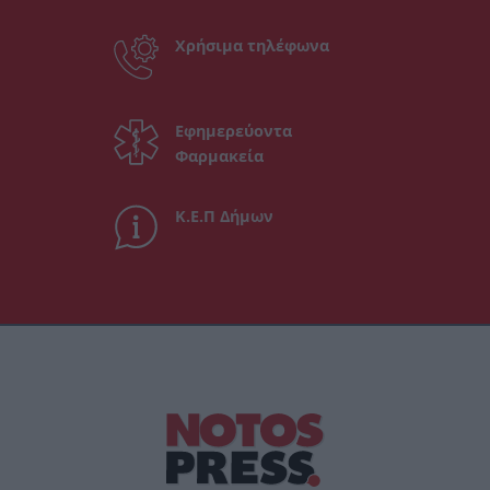
Χρήσιμα τηλέφωνα
Εφημερεύοντα
Φαρμακεία
Κ.Ε.Π Δήμων