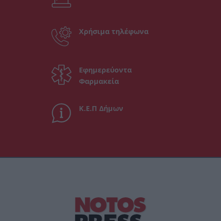
Χρήσιμα τηλέφωνα
Εφημερεύοντα
Φαρμακεία
Κ.Ε.Π Δήμων