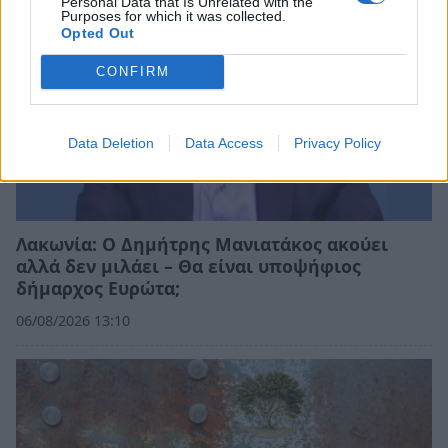
Personal Data that Is Unrelated with the
Purposes for which it was collected.
Opted Out
CONFIRM
Data Deletion
Data Access
Privacy Policy
Λακωνία: Ο Δημήτρης Μανιατάκος ακούει
αλλά δεν μιλάει – Θα είναι υποψήφιος
δήμαρχος Ευρώτα;
06/08/2026 13:10