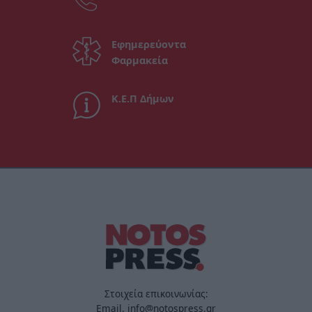
Εφημερεύοντα
Φαρμακεία
Κ.Ε.Π Δήμων
Στοιχεία επικοινωνίας:
Email. info@notospress.gr