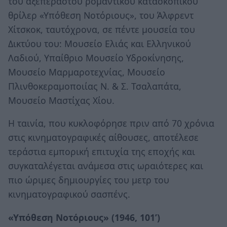
του αξεπέραστου ρομαντικού κατασκοπικού
θρίλερ «Υπόθεση Νοτόριους», του Άλφρεντ
Χίτσκοκ, ταυτόχρονα, σε πέντε μουσεία του
Δικτύου του: Μουσείο Ελιάς και Ελληνικού
Λαδιού, Υπαίθριο Μουσείο Υδροκίνησης,
Μουσείο Μαρμαροτεχνίας, Μουσείο
Πλινθοκεραμοποιίας Ν. & Σ. Τσαλαπάτα,
Μουσείο Μαστίχας Χίου.
Η ταινία, που κυκλοφόρησε πριν από 70 χρόνια
στις κινηματογραφικές αίθουσες, αποτέλεσε
τεράστια εμπορική επιτυχία της εποχής και
συγκαταλέγεται ανάμεσα στις ωραιότερες και
πιο ώριμες δημιουργίες του μετρ του
κινηματογραφικού σασπένς.
«Υπόθεση Νοτόριους» (1946, 101’)