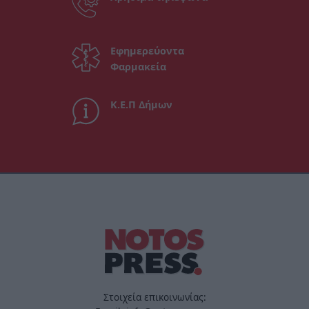
Εφημερεύοντα
Φαρμακεία
Κ.Ε.Π Δήμων
Στοιχεία επικοινωνίας: