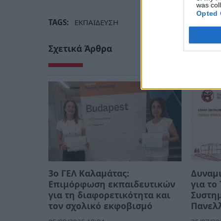
was col
Opted 
TAGS:
ΕΚΠΑΙΔΕΥΣΗ
Σχετικά Άρθρα
3ο ΓΕΛ Καλαμάτας:
Δυναμι
Επιμόρφωση εκπαιδευτικών
για τ
για τη διαφορετικότητα και
Συστημ
τον σχολικό εκφοβισμό
Πανελλ