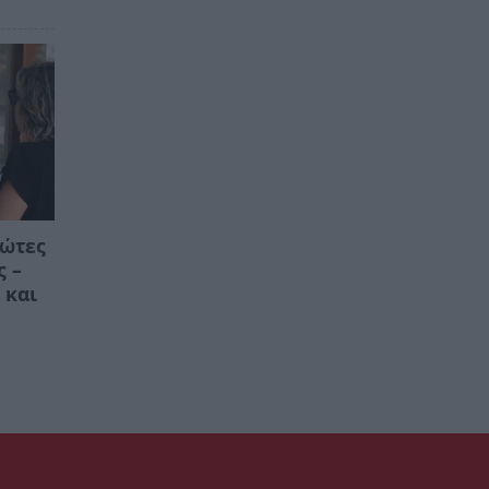
ρώτες
ς –
 και