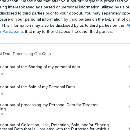
r selection. Please note that after your opt-out request is processed y
ι βέβαιο πως θα γράψουμε νέες επιτυχίες στο
eing interest-based ads based on personal information utilized by us or
disclosed to third parties prior to your opt-out. You may separately opt-
κή γλώσσα είναι το πλέον απαραίτητο μέσο για να
losure of your personal information by third parties on the IAB’s list of
νές απαιτητικές συνθήκες ανταγωνισμού στην
. This information may also be disclosed by us to third parties on the
IA
ώση επιπλέον ξένων γλωσσών ανοίγει νέους
Participants
that may further disclose it to other third parties.
ει το γνωστικό επίπεδο του ανθρώπου. Γι’ αυτό
ols είναι πως τα πτυχία είναι βεβαίως
l Data Processing Opt Outs
χο, αλλά για να μπορεί το παιδί, ο φοιτητής ή ο
νεί και να επωφελείται από τη γνώση της.
o opt-out of the Sharing of my personal data.
κωνες και τα πολλά λόγια περισσεύουν. Εύχομαι
In
ς και δημιουργικούς για να επαναλάβουμε τις
o opt-out of the Sale of my Personal Data.
όλες τις εξεταστικές περιόδους. Σε αυτό το
In
αφείο μου είναι πάντοτε ανοικτό για
δώσουμε λύσεις στα ζητήματα που ανακύπτουν,
to opt-out of processing my Personal Data for Targeted
ing.
ε προγράμματος και ούτω καθεξής.
In
o opt-out of Collection, Use, Retention, Sale, and/or Sharing
ersonal Data that Is Unrelated with the Purposes for which it