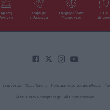
Άμεση
Χρήσιμα
Εφημερεύοντα
Κ.Ε.Π
Ανάγκη
τηλέφωνα
Φαρμακεία
Δήμων
r
η Εχεμύθειας
Όροι Χρήσης
Πολιτική κατά της Διαφθοράς
Τα
©2010-2026 Notospress.gr - All rights reserved