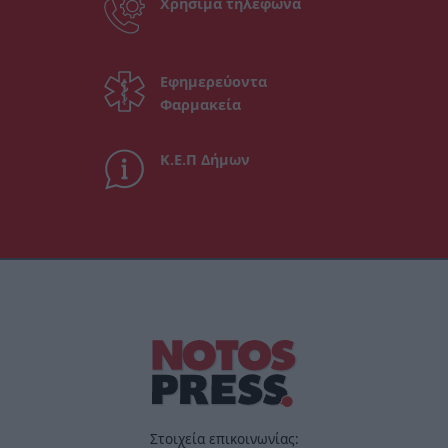
Χρήσιμα τηλέφωνα
Εφημερεύοντα
Φαρμακεία
Κ.Ε.Π Δήμων
Στοιχεία επικοινωνίας: