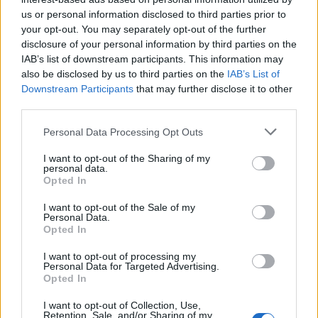
us or personal information disclosed to third parties prior to
Ο Α’ Αντιπρόεδρος του
Επιμελητηρίου Αχαΐας
your opt-out. You may separately opt-out of the further
Αριστίδης Τηλιγάδας
ανέφερε ότι η έκθεση
disclosure of your personal information by third parties on the
«ΠΕΛΟΠΟΝΝΗΣΟΣ EXPO» είναι μια νέα αρχή για
IAB’s list of downstream participants. This information may
also be disclosed by us to third parties on the
IAB’s List of
την τόνωση της επιχειρηματικότητας και την
Downstream Participants
that may further disclose it to other
ανάδειξη των 100 και πλέον προϊόντων ΠΟΠ τα
third parties.
οποία θα προωθηθούν στις B2B επιχειρηματικές
Personal Data Processing Opt Outs
συναντήσεις.
I want to opt-out of the Sharing of my
Εκ μέρους του Προέδρου του
Επιμελητήριου
personal data.
Opted In
Κορινθίας
κ. Βασίλη Νανόπουλου μίλησε ο
I want to opt-out of the Sale of my
Πρόεδρος της Αναπτυξιακής του Επιμελητηρίου
Personal Data.
Κορινθίας ο κ.
Σωτήρης Κοροβήλος
ο οποίος
Opted In
αναφέρθηκε στο δυνατό πρότζεκτ που φέρει το
I want to opt-out of processing my
Personal Data for Targeted Advertising.
όνομα «ΠΕΛΟΠΟΝΝΗΣΟΣ EXPO», σημειώνοντας
Opted In
ότι το Επιμελητήριο Κορινθίας το θέτει υπό την
I want to opt-out of Collection, Use,
αιγίδα του και τόνισε ότι το εν λόγω πρότζεκτ
Retention, Sale, and/or Sharing of my