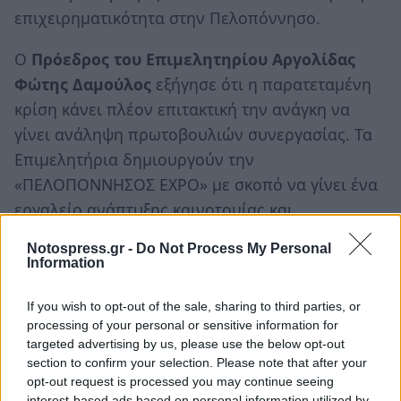
επιχειρηματικότητα στην Πελοπόννησο.
Ο
Πρόεδρος του Επιμελητηρίου Αργολίδας
Φώτης Δαμούλος
εξήγησε ότι η παρατεταμένη
κρίση κάνει πλέον επιτακτική την ανάγκη να
γίνει ανάληψη πρωτοβουλιών συνεργασίας. Τα
Επιμελητήρια δημιουργούν την
«ΠΕΛΟΠΟΝΝΗΣΟΣ EXPO» με σκοπό να γίνει ένα
εργαλείο ανάπτυξης καινοτομίας και
εξωστρέφειας, η οποία θα προβάλλει όχι μόνο
Notospress.gr -
Do Not Process My Personal
τα προϊόντα και τις υπηρεσίες αλλά και τον
Information
αρχαιολογικό, φυσικό και πολιτιστικό πλούτο
της Πελοποννήσου έξω από τα όρια της χώρας.
If you wish to opt-out of the sale, sharing to third parties, or
processing of your personal or sensitive information for
Δεν παρέλειψε να τονίσει ότι τα Επιμελητήρια
targeted advertising by us, please use the below opt-out
θα σταθούν δίπλα στον επιχειρηματία σε αυτό
section to confirm your selection. Please note that after your
το νέο εγχείρημα.
opt-out request is processed you may continue seeing
interest-based ads based on personal information utilized by