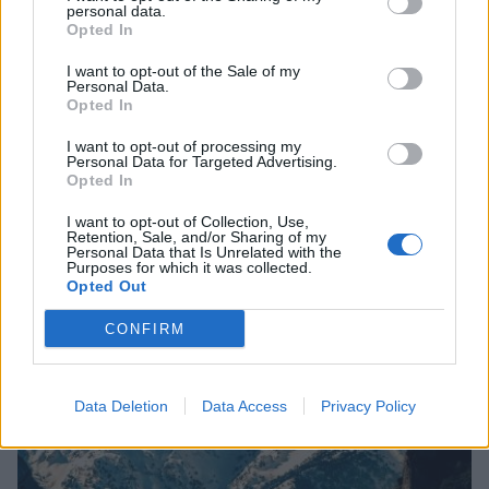
personal data.
Opted In
I want to opt-out of the Sale of my
Personal Data.
Opted In
I want to opt-out of processing my
Personal Data for Targeted Advertising.
Opted In
I want to opt-out of Collection, Use,
Εμπρησμός Ευρωπαϊκής γης ή εμπρησμός της
Retention, Sale, and/or Sharing of my
ζωής
Personal Data that Is Unrelated with the
Purposes for which it was collected.
Opted Out
30/07/2026 08:59
CONFIRM
Data Deletion
Data Access
Privacy Policy