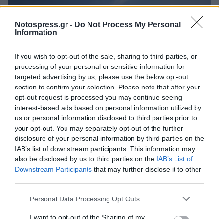
Notospress.gr -
Do Not Process My Personal
Information
If you wish to opt-out of the sale, sharing to third parties, or
processing of your personal or sensitive information for
targeted advertising by us, please use the below opt-out
section to confirm your selection. Please note that after your
opt-out request is processed you may continue seeing
interest-based ads based on personal information utilized by
us or personal information disclosed to third parties prior to
your opt-out. You may separately opt-out of the further
Κυπαρισσία: Open Air προβολή του
disclosure of your personal information by third parties on the
βραβευμένου ντοκιμαντέρ «Ocean with David
IAB’s list of downstream participants. This information may
Attenborough»
also be disclosed by us to third parties on the
IAB’s List of
Downstream Participants
that may further disclose it to other
04/08/2026 11:36
third parties.
Personal Data Processing Opt Outs
I want to opt-out of the Sharing of my