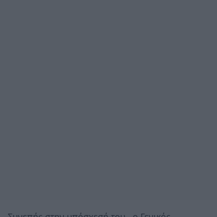
Συνεπής στην υπόσχεσή του , ο Γενικός