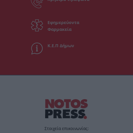
Εφημερεύοντα
Φαρμακεία
Κ.Ε.Π Δήμων
Στοιχεία επικοινωνίας: