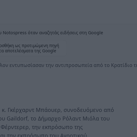
 Notospress όταν αναζητάς ειδήσεις στη Google
οσθήκη ως προτιμώμενη πηγή
τα αποτελέσματα της Google
θλον εντυπωσίασαν την αντιπροσωπεία από το Κρατίδιο τ
l κ. Γκέρχαρντ Μπάουερ, συνοδευόμενο από
υ Gaildorf, το Δήμαρχο Ρόλαντ Μιόλα του
 Φέρντερερ, την εκπρόσωπο της
και την εκπρόσωπο του Αγροτικού