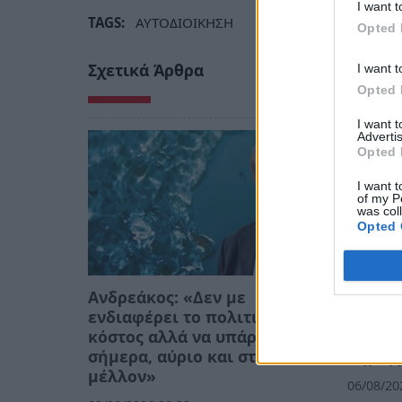
I want t
TAGS:
ΑΥΤΟΔΙΟΙΚΗΣΗ
Opted 
Σχετικά Άρθρα
I want t
Opted 
I want 
Advertis
Opted 
I want t
of my P
was col
Opted 
Ανδρεάκος: «Δεν με
Λακων
ενδιαφέρει το πολιτικό
Μανιατ
κόστος αλλά να υπάρχει νερό
μιλάει
σήμερα, αύριο και στο
δήμαρ
μέλλον»
06/08/20