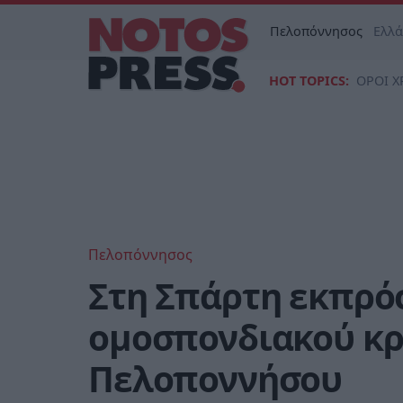
Πελοπόννησος
Ελλ
HOT TOPICS:
ΟΡΟΙ Χ
Πελοπόννησος
Στη Σπάρτη εκπρό
ομοσπονδιακού κρα
Πελοποννήσου