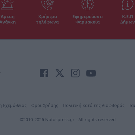
Άμεση
Χρήσιμα
Εφημερεύοντα
Κ.Ε.Π
Ανάγκη
τηλέφωνα
Φαρμακεία
Δήμων
r
η Εχεμύθειας
Όροι Χρήσης
Πολιτική κατά της Διαφθοράς
Τα
©2010-2026 Notospress.gr - All rights reserved