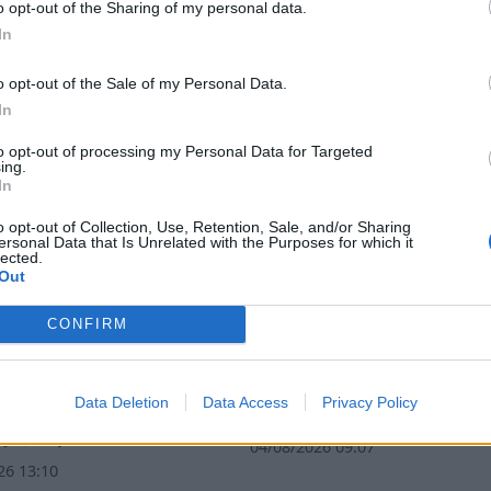
o opt-out of the Sharing of my personal data.
In
o opt-out of the Sale of my Personal Data.
In
to opt-out of processing my Personal Data for Targeted
ing.
In
o opt-out of Collection, Use, Retention, Sale, and/or Sharing
ersonal Data that Is Unrelated with the Purposes for which it
lected.
Out
CONFIRM
ία: Ο Δημήτρης
Δήμος Ευρώτα: Σκουριά 
άκος ακούει αλλά δεν
φθορά η αμείλικτη
Data Deletion
Data Access
Privacy Policy
 – Θα είναι υποψήφιος
πραγματικότητα…
χος Ευρώτα;
04/08/2026 09:07
26 13:10