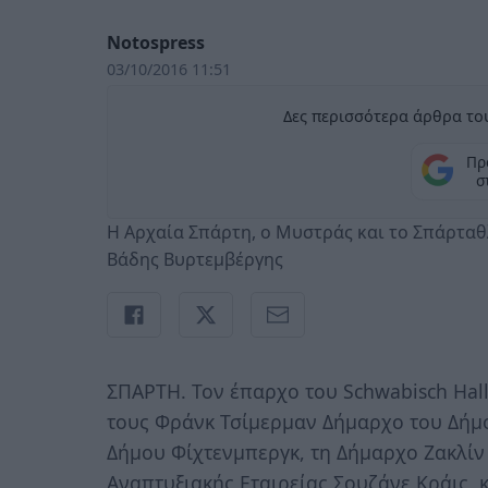
Notospress
03/10/2016 11:51
Δες περισσότερα άρθρα του
Πρ
σ
Η Αρχαία Σπάρτη, ο Μυστράς και το Σπάρτα
Βάδης Βυρτεμβέργης
ΣΠΑΡΤΗ. Τον έπαρχο του Schwabisch Hal
τους Φράνκ Τσίμερμαν Δήμαρχο του Δήμο
Δήμου Φίχτενμπεργκ, τη Δήμαρχο Ζακλίν
Αναπτυξιακής Εταιρείας Σουζάνε Κράις, 