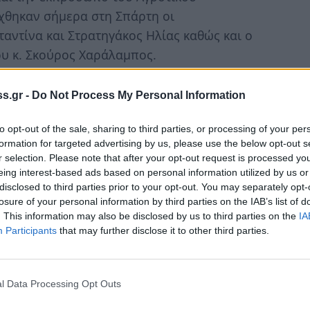
χθηκαν σήμερα στη Σπάρτη οι
αντίνα και Στρατηγάκος Ηλίας καθώς και ο
υ κ. Σκούρος Χαράλαμπος.
νεργασίας των δυο Περιφερειών, σε συνέχεια
s.gr -
Do Not Process My Personal Information
 υπογράψει, και ενόψει της τριήμερης
υ της Βάδης-Βυρτεμβέργης στην Περιφέρεια
to opt-out of the sale, sharing to third parties, or processing of your per
 οι Δήμαρχοι και οι συνεργάτες τους
formation for targeted advertising by us, please use the below opt-out s
r selection. Please note that after your opt-out request is processed y
υ Μυστρά και της Αρχαίας Σπάρτης όπου και
eing interest-based ads based on personal information utilized by us or
ιτιστικό πλούτο της Π.Ε Λακωνίας.
disclosed to third parties prior to your opt-out. You may separately opt-
losure of your personal information by third parties on the IAB’s list of
νδιαφέρον παρακολούθησαν και τον τερματισμό
. This information may also be disclosed by us to third parties on the
IA
Participants
that may further disclose it to other third parties.
ΟΝ» 245 χιλιομέτρων που ξεκίνησε χθες
πάρτη, δηλώνοντας εντυπωσιασμένοι από το
μού μπροστά στο άγαλμα του Λεωνίδα.
l Data Processing Opt Outs