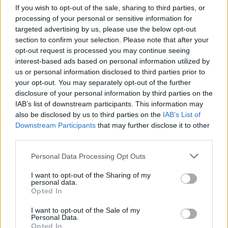
If you wish to opt-out of the sale, sharing to third parties, or
processing of your personal or sensitive information for
targeted advertising by us, please use the below opt-out
section to confirm your selection. Please note that after your
opt-out request is processed you may continue seeing
interest-based ads based on personal information utilized by
Ηράκλειο: Θρήνος για τον 27χρονο Στέλιο που
us or personal information disclosed to third parties prior to
σκοτώθηκε ενώ είχε πάει για κυνήγι
your opt-out. You may separately opt-out of the further
10/01/2026 18:05
disclosure of your personal information by third parties on the
IAB’s list of downstream participants. This information may
also be disclosed by us to third parties on the
IAB’s List of
Downstream Participants
that may further disclose it to other
third parties.
Personal Data Processing Opt Outs
I want to opt-out of the Sharing of my
personal data.
Opted In
I want to opt-out of the Sale of my
Personal Data.
Opted In