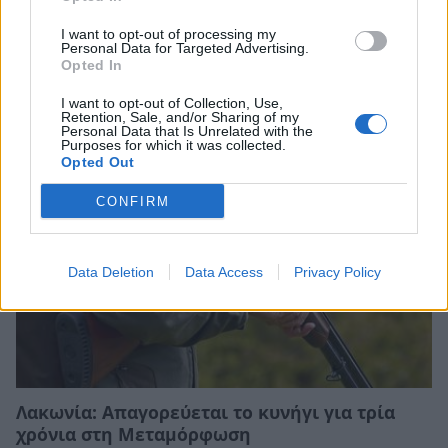
I want to opt-out of processing my
Καστοριά: Επίθεση από αγριογούρουνο σε
Personal Data for Targeted Advertising.
ηλικιωμένο κυνηγό κοντά στο Πευκόφυτο
Opted In
03/01/2026 20:40
I want to opt-out of Collection, Use,
Retention, Sale, and/or Sharing of my
Personal Data that Is Unrelated with the
Purposes for which it was collected.
Opted Out
CONFIRM
Data Deletion
Data Access
Privacy Policy
Λακωνία: Απαγορεύεται το κυνήγι για τρία
χρόνια στη Μεταμόρφωση