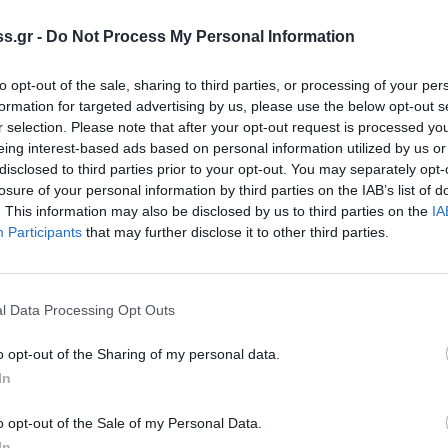
τέρωθεν ισχυρισμούς και αγορεύσεις οι
ύπος και του Σταύρου Αργυρόπουλου
s.gr -
Do Not Process My Personal Information
το Δικαστήριο ότι δεν υπήρχε ούτε γεγονός
to opt-out of the sale, sharing to third parties, or processing of your per
σφήμισης, συνδιαμορφώνοντας μέσα απο μια
formation for targeted advertising by us, please use the below opt-out s
νοή για την ελευθεροτυπία και για την
r selection. Please note that after your opt-out request is processed y
α κοινά.
eing interest-based ads based on personal information utilized by us or
disclosed to third parties prior to your opt-out. You may separately opt-
πό την υπόθεση.
losure of your personal information by third parties on the IAB’s list of
. This information may also be disclosed by us to third parties on the
IA
Participants
that may further disclose it to other third parties.
l Data Processing Opt Outs
o opt-out of the Sharing of my personal data.
In
o opt-out of the Sale of my Personal Data.
In