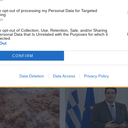
to opt-out of processing my Personal Data for Targeted
ing.
In
o opt-out of Collection, Use, Retention, Sale, and/or Sharing
ersonal Data that Is Unrelated with the Purposes for which it
ία: Ο Δημήτρης
Δήμος Ευρώτα: Σκουριά 
lected.
άκος ακούει αλλά δεν
φθορά η αμείλικτη
Out
 – Θα είναι υποψήφιος
πραγματικότητα…
χος Ευρώτα;
CONFIRM
04/08/2026 09:07
26 13:10
Data Deletion
Data Access
Privacy Policy