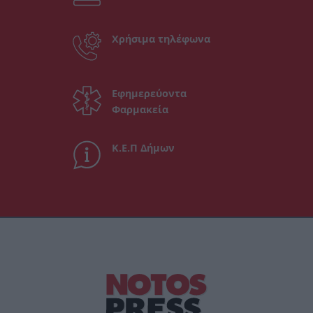
Χρήσιμα τηλέφωνα
Εφημερεύοντα
Φαρμακεία
Κ.Ε.Π Δήμων