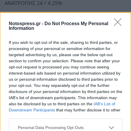
ΑΝΑΤΡΟΠΗΣ 24 / 4,25%
ΧΡΙΣΤΙΑΝΙΚΗ ΕΝΑΛΛΑΚΤΙΚΗ ΚΙΝΗΣΗ
ΕΚΠΑΙΔΕΥΤΙΚΩΝ ΠΡΩΤΟΒΑΘΜΙΑΣ ΕΚΠΑΙΔΕΥΣΗΣ
Notospress.gr -
Do Not Process My Personal
Information
Χ.Ε.Κ. - Π.Ε. 17 / 3,01%
If you wish to opt-out of the sale, sharing to third parties, or
ΔΙΑΦΑΝΕΙΑ ΣΤΗΝ ΕΚΠΑΙΔΕΥΣΗ –
processing of your personal or sensitive information for
HTTP://DIAFANEIA.NET 5 / 0,88%
targeted advertising by us, please use the below opt-out
section to confirm your selection. Please note that after your
ΕΘΝΙΚΙΣΤΙΚΟ ΜΕΤΩΠΟ ΕΚΠΑΙΔΕΥΤΙΚΩΝ 3 / 0,53%
opt-out request is processed you may continue seeing
interest-based ads based on personal information utilized by
us or personal information disclosed to third parties prior to
ΠΡΟΟΔΕΥΤΙΚΑ ΡΕΥΜΑΤΑ ΕΚΠΑΙΔΕΥΤΙΚΩΝ
your opt-out. You may separately opt-out of the further
Ανεξάρτητη Δημοκρατική Παράταξη 3 / 0,53%
disclosure of your personal information by third parties on the
IAB’s list of downstream participants. This information may
ΣΥΝΕΧΙΣΤΕΣ ΤΟΥ ΚΑΠΟΔΙΣΤΡΙΑ / Π.Ε. 3 / 0,53%
also be disclosed by us to third parties on the
IAB’s List of
Downstream Participants
that may further disclose it to other
ΜΑΡΞΙΣΤΙΚΟ ΞΕΚΙΝΗΜΑ ΕΚΠΑΙΔΕΥΤΙΚΩΝ 1 /
third parties.
0,18%
Personal Data Processing Opt Outs