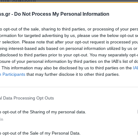
ητας Λακωνίας.
σίες ασφαλτόστρωσης σε διάφορες θέσεις
s.gr -
Do Not Process My Personal Information
φθορές, βελτίωση της κατακόρυφης και
to opt-out of the sale, sharing to third parties, or processing of your per
ών, καθώς και επισκευή – συντήρηση των
formation for targeted advertising by us, please use the below opt-out s
r selection. Please note that after your opt-out request is processed y
eing interest-based ads based on personal information utilized by us or
τίωση των οδικών αξόνων θα διευκολύνει την
disclosed to third parties prior to your opt-out. You may separately opt-
losure of your personal information by third parties on the IAB’s list of
του χειμώνα και ταυτόχρονα θα αναδείξει τον
. This information may also be disclosed by us to third parties on the
IA
 προορισμό ιδιαίτερης φυσικής ομορφιάς».
Participants
that may further disclose it to other third parties.
l Data Processing Opt Outs
o opt-out of the Sharing of my personal data.
In
o opt-out of the Sale of my Personal Data.