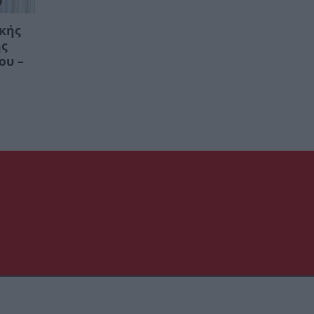
ικής
ης
ου –