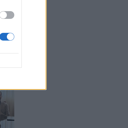
ρά
κής