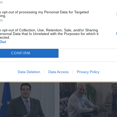
In
to opt-out of processing my Personal Data for Targeted
ing.
In
o opt-out of Collection, Use, Retention, Sale, and/or Sharing
ersonal Data that Is Unrelated with the Purposes for which it
lected.
Out
Ευρώτα: Σκουριά και
Εμποροπανήγυρη Μυστ
η αμείλικτη
2026: Κατεπείγουσα
CONFIRM
ατικότητα…
συνεδρίαση της Δημοτι
Επιτροπής
26 09:07
30/07/2026 17:47
Data Deletion
Data Access
Privacy Policy