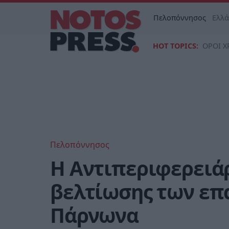
Πελοπόννησος
Ελλ
HOT TOPICS:
ΟΡΟΙ Χ
Πελοπόννησος
Η Αντιπεριφερειά
βελτίωσης των επ
Πάρνωνα