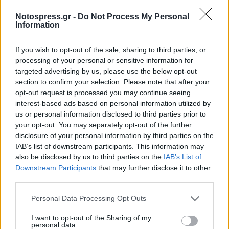
κ. Καφαντάρης αναφέρθηκε στη σημαντική αυτή
στιγμή και έκανε λόγο για ιστορική πολιτική
Notospress.gr -
Do Not Process My Personal
Information
πράξη σε ότι αφορά τη συνεργασία της
Περιφέρειας και των Δήμων. Εξέφρασε τη χαρά
If you wish to opt-out of the sale, sharing to third parties, or
του γιατί ένα μεγάλο και δύσκολο πρόβλημα
processing of your personal or sensitive information for
targeted advertising by us, please use the below opt-out
δεκαετιών λύθηκε επιτυχώς και τόνισε ότι
section to confirm your selection. Please note that after your
«αναμένουμε την ολοκληρωμένη διαχείριση των
opt-out request is processed you may continue seeing
απορριμμάτων όπως έχει εγκριθεί».
interest-based ads based on personal information utilized by
us or personal information disclosed to third parties prior to
your opt-out. You may separately opt-out of the further
Η Θεματική Αντιπεριφερειάρχης κα Νικολάκου
disclosure of your personal information by third parties on the
μίλησε για το έργο αυτό ως ένα από τα
IAB’s list of downstream participants. This information may
σημαντικότερα για την Πελοπόννησο και το
also be disclosed by us to third parties on the
IAB’s List of
Downstream Participants
that may further disclose it to other
χαρακτήρισε απόδειξη
«ότι μπορούμε να κάνουμε
third parties.
μεγάλα έργα και να μετατρέψουμε την Πελοπόννησο
από δακτυλοδεικτούμενη βρώμικη Περιφέρεια σε
Personal Data Processing Opt Outs
πρότυπο αειφορίας και προστασίας του
I want to opt-out of the Sharing of my
personal data.
περιβάλλοντος».