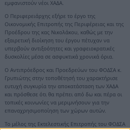
εμφανιστούν νέοι ΧΑΔΑ.
Ο Περιφερειάρχης εξήρε το έργο της
Οικονομικής Επιτροπής της Περιφέρειας και της
Προέδρου της κας Νικολάκου, καθώς με την
εξαιρετική διοίκηση του έργου πέτυχαν να
υπερβούν αντιξοότητες και γραφειοκρατικές
δυσκολίες μέσα σε ασφυκτικά χρονικά όρια.
Ο Αντιπρόεδρος και Προεδρεύων του ΦΟΔΣΑ κ.
Γρυπιώτης στην τοποθέτησή του χαρακτήρισε
ευτυχή συγκυρία την αποκατάσταση των ΧΑΔΑ
και πρόσθεσε ότι θα πρέπει από δω και πέρα οι
τοπικές κοινωνίες να μεριμνήσουν για την
επαναχρησιμοποίηση των χώρων αυτών.
Το μέλος της Εκτελεστικής Επιτροπής του ΦΟΔΣΑ