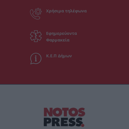
Χρήσιμα τηλέφωνα
Εφημερεύοντα
Φαρμακεία
Κ.Ε.Π Δήμων