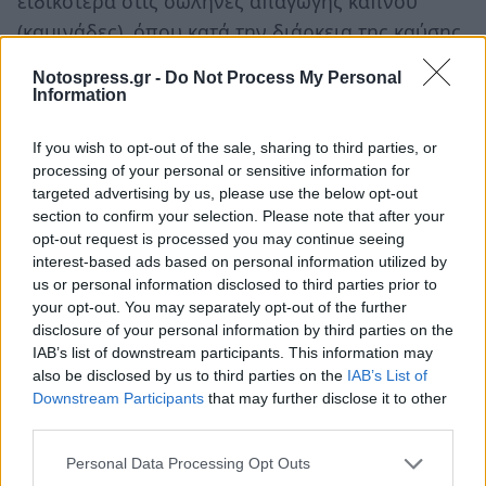
ειδικότερα στις σωλήνες απαγωγής καπνού
(καμινάδες), όπου κατά την διάρκεια της καύσης,
υπολείμματα καύσιμης ύλης παρασύρονται από
Notospress.gr -
Do Not Process My Personal
τα καυσαέρια και καθώς απομακρύνονται από
Information
την θερμή εστία προς το λιγότερο θερμό
If you wish to opt-out of the sale, sharing to third parties, or
περιβάλλον, υγροποιούνται και επικάθονται στα
processing of your personal or sensitive information for
τοιχώματα της καμινάδας περιμένοντας εκεί να
targeted advertising by us, please use the below opt-out
τους δοθεί μια ακόμα ευκαιρία ανάφλεξης.
section to confirm your selection. Please note that after your
opt-out request is processed you may continue seeing
Συγκεκριμένα θα πρέπει να τηρούνται τα
interest-based ads based on personal information utilized by
us or personal information disclosed to third parties prior to
ακόλουθα :
your opt-out. You may separately opt-out of the further
1. Μην ανάβετε φωτιά με τη χρήση βενζίνης,
disclosure of your personal information by third parties on the
πετρελαίου ή οινοπνεύματος καθώς, λόγω της
IAB’s list of downstream participants. This information may
also be disclosed by us to third parties on the
IAB’s List of
μεγάλης αναφλεξιμότητας των αερίων που
Downstream Participants
that may further disclose it to other
εκλύουν, δημιουργούν απότομα μεγάλη έκταση
third parties.
φλόγας, με σοβαρό ενδεχόμενο τραυματισμού.
Personal Data Processing Opt Outs
2. Απομακρύνετε αντικείμενα που είναι