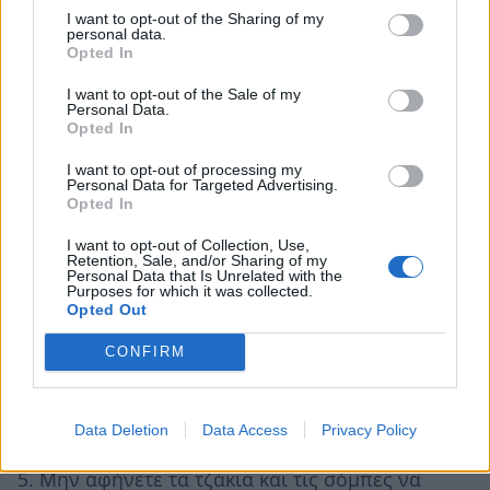
τοποθετημένα κοντά στα τζάκια και τις
I want to opt-out of the Sharing of my
personal data.
ξυλόσομπες, όπως χαλιά και είδη ρουχισμού
Opted In
(απλώστρες με ρούχα), καθώς είναι πιθανό να
I want to opt-out of the Sale of my
αναφλεγούν από την υπερθέρμανσή τους.
Personal Data.
Opted In
3. Τοποθετείτε πάντα προστατευτικό πλέγμα-
τζάμι μπροστά από την εστία του τζακιού, καθώς
I want to opt-out of processing my
Personal Data for Targeted Advertising.
προφυλάσσει από τις εκτινασσόμενες καύτρες
Opted In
και σιγουρευτείτε ότι η πόρτα της ξυλόσομπας ή
I want to opt-out of Collection, Use,
Retention, Sale, and/or Sharing of my
του τζακιού είναι κλεισμένη σωστά.
Personal Data that Is Unrelated with the
Purposes for which it was collected.
4. Σιγουρευτείτε ότι η στάχτη κατά την αφαίρεσή
Opted Out
της δεν έχει στο εσωτερικό της αναμμένες
CONFIRM
καύτρες και ψεκάστε την με νερό μετά την
συλλογή της και ποτέ μην τη ρίχνετε μέσα σε
πλαστικούς κάδους ή σε κάδους αποκομιδής
Data Deletion
Data Access
Privacy Policy
απορριμμάτων του Δήμου.
5. Μην αφήνετε τα τζάκια και τις σόμπες να