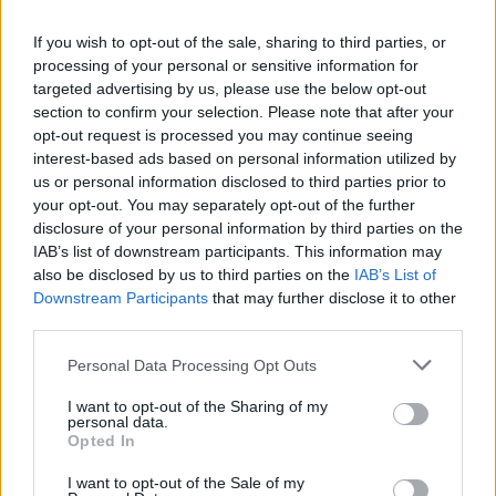
απορριμμάτων
στάχτες από τζάκια ή άλλα
εύφλεκτα υλικά που αποτελούν εστία
If you wish to opt-out of the sale, sharing to third parties, or
processing of your personal or sensitive information for
πρόκλησης ζημιών ή πυρκαγιών των κάδων.
targeted advertising by us, please use the below opt-out
section to confirm your selection. Please note that after your
-
Σε περίπτωση πυρκαγιάς
στην καμινάδα,
opt-out request is processed you may continue seeing
ειδοποιήστε αμέσως της Πυροσβεστική, δώστε
interest-based ads based on personal information utilized by
us or personal information disclosed to third parties prior to
ακριβή στοιχεία διεύθυνσης και ορόφου, κόψτε
your opt-out. You may separately opt-out of the further
τον αέρα από την εστία του τζακιού
disclosure of your personal information by third parties on the
καλύπτοντας με μη εύφλεκτο υλικό και σβήστε
IAB’s list of downstream participants. This information may
also be disclosed by us to third parties on the
IAB’s List of
τα ξύλα με νερό.
Downstream Participants
that may further disclose it to other
third parties.
Τηλέφωνο Πυροσβεστικής 199
Personal Data Processing Opt Outs
I want to opt-out of the Sharing of my
TAGS:
ΠΕΡΙΒΑΛΛΟΝ
personal data.
Opted In
I want to opt-out of the Sale of my