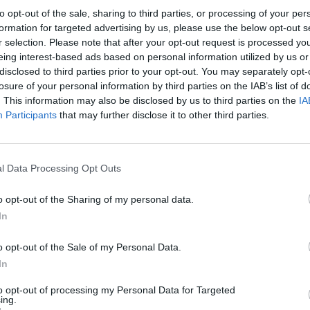
θ. Μάρας Σερβέ ερμήνευσαν καταπληκτικά τα
to opt-out of the sale, sharing to third parties, or processing of your per
ιού, μια νέα αρχή και το Rockin around the
formation for targeted advertising by us, please use the below opt-out s
r selection. Please note that after your opt-out request is processed y
eing interest-based ads based on personal information utilized by us or
ία του Mamacita donde esta Santa Claus,
disclosed to third parties prior to your opt-out. You may separately opt-
υ, ενώ έκπληξη της βραδιάς ήταν η ερμηνεία
losure of your personal information by third parties on the IAB’s list of
όμενοι από τους νεοεμφανιζόμενους στη
. This information may also be disclosed by us to third parties on the
IA
Participants
that may further disclose it to other third parties.
τολίνο, Βασίλε Τόμα στο ηλεκτρικό μπάσο,
γγέλη Κυριακούλια και Κωνσταντίνο
α και ενορχήστρωση της καθ. Έφης Ιωάννου
l Data Processing Opt Outs
o opt-out of the Sharing of my personal data.
 σύνολο έπαιξε τις κλασσικές
In
ς νέους επί σκηνής κιθαρίστες μαθητές:
υ, Ειρήνη Καμαρινού και Νικόλαο Βέργο σε
o opt-out of the Sale of my Personal Data.
In
νη Κονιδιτσιώτη.
to opt-out of processing my Personal Data for Targeted
υνόδευσαν οι μαθητές με άλτο σαξόφωνο,
ing.