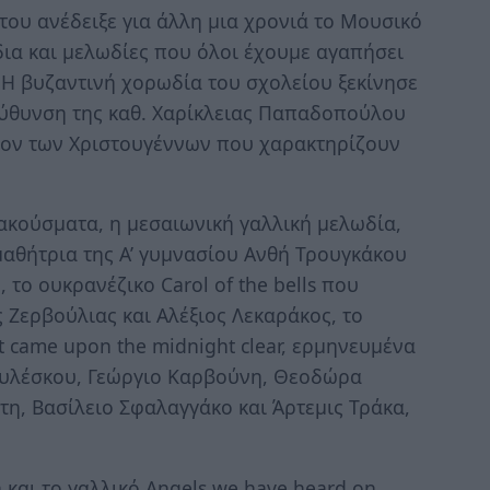
ου ανέδειξε για άλλη μια χρονιά το Μουσικό
ια και μελωδίες που όλοι έχουμε αγαπήσει
 Η βυζαντινή χορωδία του σχολείου ξεκίνησε
εύθυνση της καθ. Χαρίκλειας Παπαδοπούλου
κιον των Χριστουγέννων που χαρακτηρίζουν
κούσματα, η μεσαιωνική γαλλική μελωδία,
μαθήτρια της Α’ γυμνασίου Ανθή Τρουγκάκου
 το ουκρανέζικο Carol of the bells που
 Ζερβούλιας και Αλέξιος Λεκαράκος, το
 It came upon the midnight clear, ερμηνευμένα
ουλέσκου, Γεώργιο Καρβούνη, Θεοδώρα
η, Βασίλειο Σφαλαγγάκο και Άρτεμις Τράκα,
και το γαλλικό Angels we have heard on