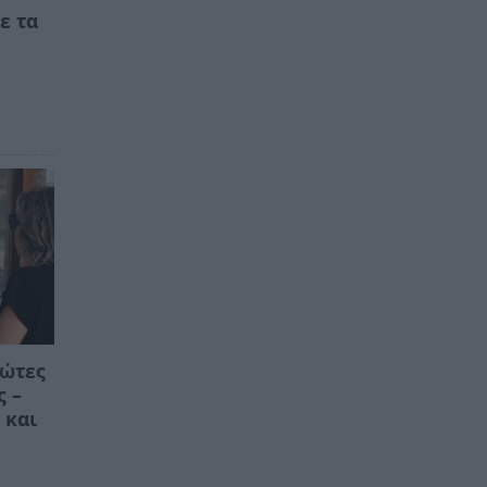
ε τα
ρώτες
ς –
 και