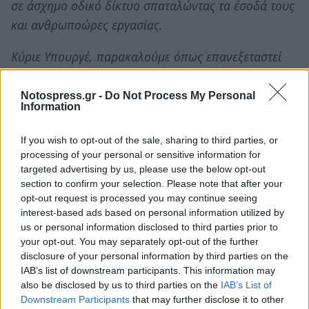
σε άσχημο οδικό δίκτυο σπαταλώντας τα έσοδά τους
και ανθρωποώρες εργασίας.
Κύριε Υπουργέ, παρακαλούμε όπως επανεξεταστεί
έστω και τώρα η απόφασή σας και να μην
προχωρήσει η κατάργηση της Δ.Ο.Υ Νεάπολης Δήμου
Notospress.gr -
Do Not Process My Personal
Information
Μονεμβασιάς».
If you wish to opt-out of the sale, sharing to third parties, or
processing of your personal or sensitive information for
TAGS:
ΑΥΤΟΔΙΟΙΚΗΣΗ
targeted advertising by us, please use the below opt-out
section to confirm your selection. Please note that after your
opt-out request is processed you may continue seeing
interest-based ads based on personal information utilized by
us or personal information disclosed to third parties prior to
your opt-out. You may separately opt-out of the further
disclosure of your personal information by third parties on the
IAB’s list of downstream participants. This information may
also be disclosed by us to third parties on the
IAB’s List of
Downstream Participants
that may further disclose it to other