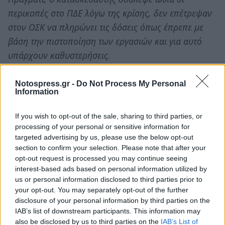
περικοπές στο ΠΔΕ λόγω της κρίσης, δεν επέτρεψαν
στον ΟΣΚ να πληρώνει τις δόσεις όπως έπρεπε με
βάση την πιστοποίηση των εργασιών και για αυτό
υπάρχουν καθυστερήσεις.
Μπορώ να σας πω ότι πολύ σύντομα, με το νέο ΠΔΕ
θα καλυφθούν οι απαιτήσεις του αναδόχου για να
Notospress.gr -
Do Not Process My Personal
Information
ολοκληρωθεί και να παραδοθεί το σχολικό κτήριο,
αφού ολοκληρωθούν οι εργασίες σύνταξης του ΑΠΕ».
If you wish to opt-out of the sale, sharing to third parties, or
processing of your personal or sensitive information for
targeted advertising by us, please use the below opt-out
section to confirm your selection. Please note that after your
TAGS:
ΕΚΠΑΙΔΕΥΣΗ
opt-out request is processed you may continue seeing
interest-based ads based on personal information utilized by
us or personal information disclosed to third parties prior to
your opt-out. You may separately opt-out of the further
disclosure of your personal information by third parties on the
IAB’s list of downstream participants. This information may
also be disclosed by us to third parties on the
IAB’s List of