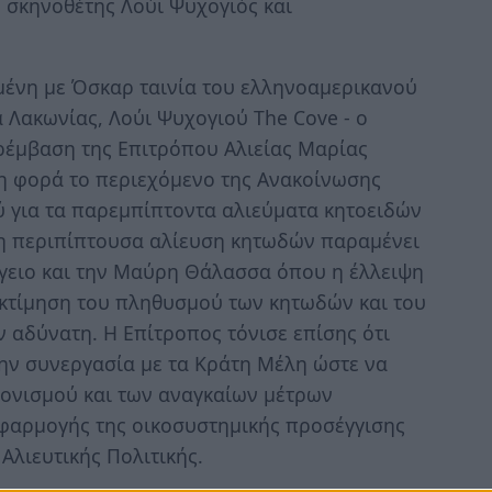
 σκηνοθέτης Λούι Ψυχογιός και
ένη με Όσκαρ ταινία του ελληνοαμερικανού
 Λακωνίας, Λούι Ψυχογιού The Cove - ο
ρέμβαση της Επιτρόπου Αλιείας Μαρίας
η φορά το περιεχόμενο της Ανακοίνωσης
ύ για τα παρεμπίπτοντα αλιεύματα κητοειδών
ς η περιπίπτουσα αλίευση κητωδών παραμένει
γειο και την Μαύρη Θάλασσα όπου η έλλειψη
εκτίμηση του πληθυσμού των κητωδών και του
 αδύνατη. Η Επίτροπος τόνισε επίσης ότι
ην συνεργασία με τα Κράτη Μέλη ώστε να
νονισμού και των αναγκαίων μέτρων
εφαρμογής της οικοσυστημικής προσέγγισης
Αλιευτικής Πολιτικής.