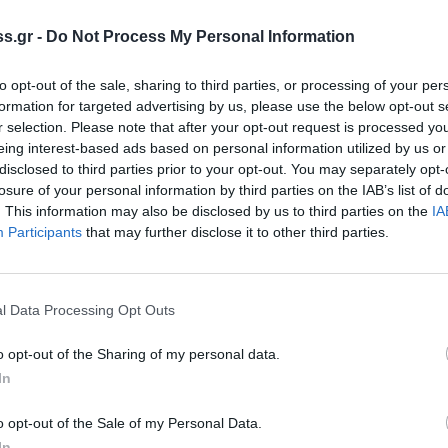
ι Ψυχογιός έκανε μια συγκινητική
s.gr -
Do Not Process My Personal Information
ικές μας επιδοτήσεις ουσιαστικά
νοντας συνέχεια σε οικολογικά και
to opt-out of the sale, sharing to third parties, or processing of your per
με χρέος να σκεφτούμε της επόμενες γενιές
formation for targeted advertising by us, please use the below opt-out s
αι καταναλώνουμε χωρίς μέτρο". Τέλος ο ΓΔ
r selection. Please note that after your opt-out request is processed y
eing interest-based ads based on personal information utilized by us or
ής Κάρλ Φάλκενμπεργκ τόνισε την ανάγκη του
disclosed to third parties prior to your opt-out. You may separately opt-
ς θαλάσσιων προστατευόμενων περιοχών που
losure of your personal information by third parties on the IAB’s list of
ων κητωδών.
. This information may also be disclosed by us to third parties on the
IA
Participants
that may further disclose it to other third parties.
ης έκανε την ακόλουθη δήλωση:
τικές για την προστασία της θαλάσσιας ζωής
α τα αποθέματα ψαριών καταρρέουν. Έχουμε
l Data Processing Opt Outs
θρωποι που εξαρτώνται από την αλιεία όσο
o opt-out of the Sharing of my personal data.
ς πεινάνε και απειλούνται. Πρέπει να
In
ται να έχει αποτέλεσμα είναι η οριοθέτηση
ης της αλιείας με βάση τα επιστημονικά
o opt-out of the Sale of my Personal Data.
In