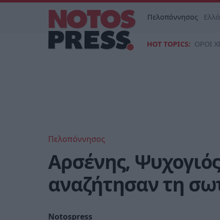
Πελοπόννησος
Ελλ
HOT TOPICS:
ΟΡΟΙ Χ
Πελοπόννησος
Αρσένης, Ψυχογιό
αναζήτησαν τη σω
Notospress