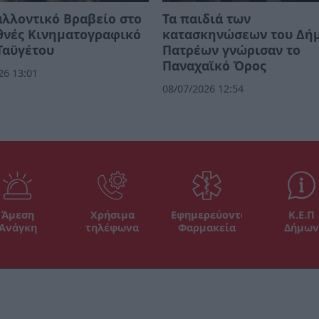
λλοντικό Βραβείο στο
Τα παιδιά των
θνές Κινηματογραφικό
κατασκηνώσεων του Δή
Ταϋγέτου
Πατρέων γνώρισαν το
Παναχαϊκό Όρος
26 13:01
08/07/2026 12:54
Άμεση
Χρήσιμα
Εφημερεύοντα
Κ.Ε.Π
Ανάγκη
τηλέφωνα
Φαρμακεία
Δήμων