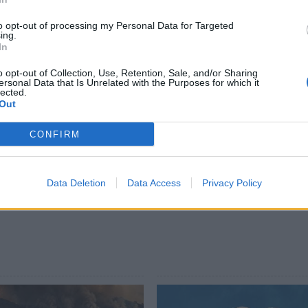
ράδες. Χώρων πολλαπλασιασμού των
φούν τα δελφίνια, οι φώκιες και οι χελώνες
to opt-out of processing my Personal Data for Targeted
ing.
από αυτές τις περιοχές οι ψαράδες θα
In
πάθεια περισσότερα ψάρια.
o opt-out of Collection, Use, Retention, Sale, and/or Sharing
ersonal Data that Is Unrelated with the Purposes for which it
που βιώνει η χώρα μας αυτά τα ζητήματα είναι
lected.
Out
 το καλύτερο που μπορούμε να κάνουμε όλοι
ι να κάνουμε σωστά τη δουλεία μας ο
CONFIRM
Data Deletion
Data Access
Privacy Policy