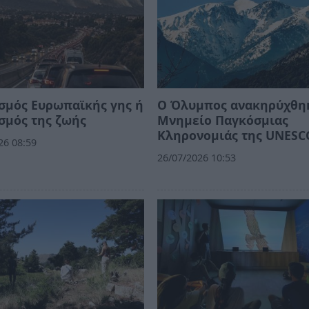
σμός Ευρωπαϊκής γης ή
Ο Όλυμπος ανακηρύχθη
σμός της ζωής
Μνημείο Παγκόσμιας
Κληρονομιάς της UNESC
26 08:59
26/07/2026 10:53