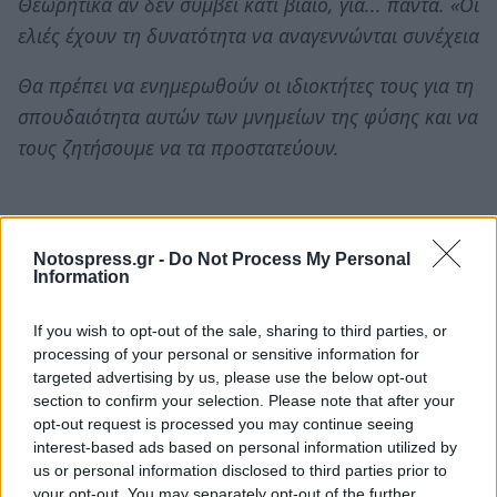
Θεωρητικά αν δεν συμβεί κάτι βίαιο, για... πάντα. «Οι
ελιές έχουν τη δυνατότητα να αναγεννώνται συνέχεια
Θα πρέπει να ενημερωθούν οι ιδιοκτήτες τους για τη
σπουδαιότητα αυτών των μνημείων της φύσης και να
τους ζητήσουμε να τα προστατεύουν.
Ευρύκορμες, πανύψηλες, φουντωμένες, οι
υπεραιωνόβιες ελιές θα μπορούσαν να κατοπτεύουν
Notospress.gr -
Do Not Process My Personal
Information
τα όρη και τα πελάγη για πάντα, αν δεν τις
εξολόθρευε λίγο λίγο η «ανάπτυξη».
If you wish to opt-out of the sale, sharing to third parties, or
processing of your personal or sensitive information for
targeted advertising by us, please use the below opt-out
Σύνδεσμοι ελαιοπαραγωγών, πολιτιστικοί σύλλογοι,
section to confirm your selection. Please note that after your
κάτοικοι, μικρά παιδιά πρέπει να ενώσουν τις
opt-out request is processed you may continue seeing
δυνάμεις τους για να σώσουν τις μοναδικές
interest-based ads based on personal information utilized by
us or personal information disclosed to third parties prior to
αρχαιότητες της Φύσης.
your opt-out. You may separately opt-out of the further