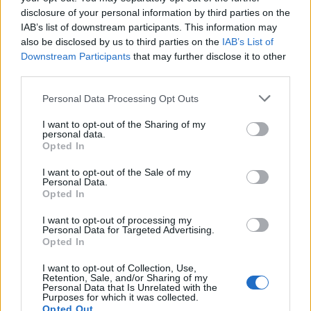
disclosure of your personal information by third parties on the
Στην περιοχή μας, αυτές οι ελιές γλύτωσαν από την
IAB’s list of downstream participants. This information may
λαίλαπα των Τουρκαλβανών κατά τα Ορλωφικά και
also be disclosed by us to third parties on the
IAB’s List of
στην συνέχεια από τον Ιμπραήμ πασά, που με
Downstream Participants
that may further disclose it to other
third parties.
ορμητήριο τους Μολάους, λεηλάτησε και κατάκαψε
όλη την περιοχή.
Personal Data Processing Opt Outs
I want to opt-out of the Sharing of my
Είναι δυνατόν εμείς, να αφήσουμε να καταστραφούν
personal data.
Opted In
τώρα, όσες έμειναν ως τις μέρες μας;
I want to opt-out of the Sale of my
Personal Data.
Opted In
Ας γίνουμε: ανθρώπινη αλυσίδα, φύλακες στις
αρχαίες ελιές του τόπου μας, ασπίδα των
I want to opt-out of processing my
Personal Data for Targeted Advertising.
υπεραιωνόβιων δέντρων»
Opted In
I want to opt-out of Collection, Use,
Retention, Sale, and/or Sharing of my
Personal Data that Is Unrelated with the
TAGS:
ΠΕΡΙΒΑΛΛΟΝ
Purposes for which it was collected.
Opted Out