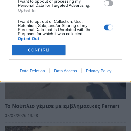
I want to opt-out of processing my
συμβαίνει με τις μπαταρίες;
Personal Data for Targeted Advertising.
Opted In
11/07/2026 16:36
I want to opt-out of Collection, Use,
Retention, Sale, and/or Sharing of my
Personal Data that Is Unrelated with the
Purposes for which it was collected.
Opted Out
CONFIRM
Data Deletion
Data Access
Privacy Policy
Το Ναύπλιο γέμισε με εμβληματικές Ferrari
07/07/2026 13:28