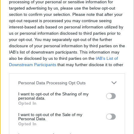
processing of your personal or sensitive information for
targeted advertising by us, please use the below opt-out
section to confirm your selection. Please note that after your
opt-out request is processed you may continue seeing
interest-based ads based on personal information utilized by
Tesla: Πόσο ασφαλές είναι το Autopilot;
us or personal information disclosed to third parties prior to
13/07/2026 07:16
your opt-out. You may separately opt-out of the further
disclosure of your personal information by third parties on the
IAB’s list of downstream participants. This information may
also be disclosed by us to third parties on the
IAB’s List of
Downstream Participants
that may further disclose it to other
third parties.
Personal Data Processing Opt Outs
I want to opt-out of the Sharing of my
personal data.
Opted In
I want to opt-out of the Sale of my
Personal Data.
Opted In
Υβριδικά αυτοκίνητα και αξιοπιστία: Τι