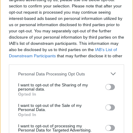
section to confirm your selection. Please note that after your
2. Σκοπεύουν να παρέμβουν για να ελαχιστοποιηθεί
opt-out request is processed you may continue seeing
το κόστος με το οποίο επιβαρύνονται οι αγρότες για
interest-based ads based on personal information utilized by
us or personal information disclosed to third parties prior to
την συγκέντρωση των απαραίτητων δικαιολογητικών
your opt-out. You may separately opt-out of the further
και την συμπλήρωση της αίτησης-δήλωσης;»
disclosure of your personal information by third parties on the
IAB’s list of downstream participants. This information may
also be disclosed by us to third parties on the
IAB’s List of
Downstream Participants
that may further disclose it to other
TAGS:
ΑΓΡΟΤΙΚΑ
third parties.
Personal Data Processing Opt Outs
I want to opt-out of the Sharing of my
personal data.
Opted In
I want to opt-out of the Sale of my
Personal Data.
Opted In
I want to opt-out of processing my
Personal Data for Targeted Advertising.