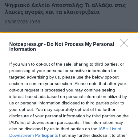
Ψηφιακό Δελτίο Αποστολής: Τι αλλάζει στις
λαϊκές αγορές και τα ελαιοτριβεία
06/08/2026 10:58
Notospress.gr -
Do Not Process My Personal
Information
If you wish to opt-out of the sale, sharing to third parties, or
processing of your personal or sensitive information for
targeted advertising by us, please use the below opt-out
section to confirm your selection. Please note that after your
opt-out request is processed you may continue seeing
interest-based ads based on personal information utilized by
us or personal information disclosed to third parties prior to
your opt-out. You may separately opt-out of the further
disclosure of your personal information by third parties on the
Guardian: Έρχονται νέες αυξήσεις στο
IAB’s list of downstream participants. This information may
ελαιόλαδο – Η ακραία ζέστη πλήττει τις
also be disclosed by us to third parties on the
IAB’s List of
καλλιέργειες στην Ευρώπη
Downstream Participants
that may further disclose it to other