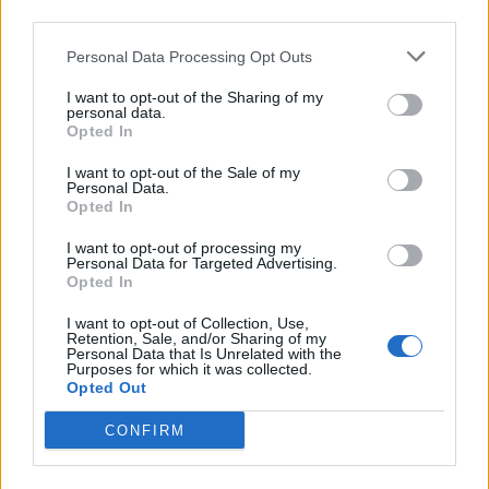
05/08/2026 23:19
third parties.
Personal Data Processing Opt Outs
I want to opt-out of the Sharing of my
personal data.
Opted In
I want to opt-out of the Sale of my
Personal Data.
Opted In
I want to opt-out of processing my
Personal Data for Targeted Advertising.
Opted In
I want to opt-out of Collection, Use,
Retention, Sale, and/or Sharing of my
Πελοπόννησος: Αποζημιώσεις για
Personal Data that Is Unrelated with the
Purposes for which it was collected.
κτηνοτρόφους που επλήγησαν από την
Opted Out
ευλογιά των αιγοπροβάτων
CONFIRM
05/08/2026 19:30