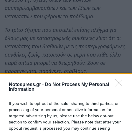
συμπεριλαμβανομένων και των ίδιων των
μεταναστών που φέρουν το πρόβλημα.
Το τρίτο ζήτημα που αποτελεί επίσης πλήγμα για
όλους μας με καταστροφικές συνέπειες είναι ότι οι
μετανάστες που διαβιούν με τις προπεριγραφόμενες
συνθήκες ζωής, κατοικούν σε μέρη που κάθε άλλο
παρά σπίτια μπορεί να θεωρηθούν. Ζουν σε
παραπήγματα, παράγκες, στάβλους,
εγκαταλελειμμένα καταστήματα χωρίς ρεύμα ή χωρίς
Notospress.gr -
Do Not Process My Personal
τουαλέτες τις περισσότερες φορές. Αμέσως και
Information
επιτακτικώς θα πρέπει να ρυθμιστεί η παρανομία
των ιδιοκτητών τέτοιων καταλυμάτων με Απόφαση,
If you wish to opt-out of the sale, sharing to third parties, or
processing of your personal or sensitive information for
ώστε οι μετανάστες να κατοικούν σε σπίτια με
targeted advertising by us, please use the below opt-out
οικοδομική άδεια που θα πληρούν όλες τις
section to confirm your selection. Please note that after your
υγειονομικές διατάξεις, ενώ παράλληλα να δίνεται το
opt-out request is processed you may continue seeing