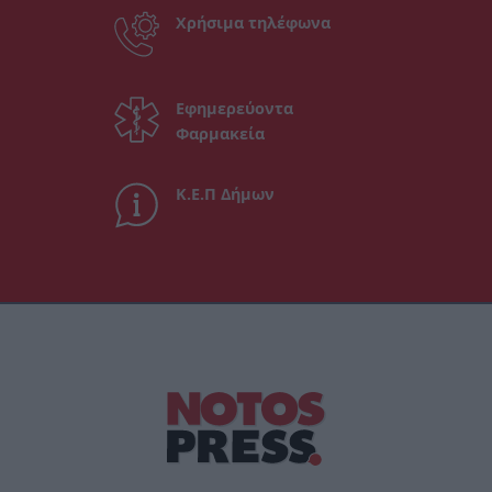
Χρήσιμα τηλέφωνα
Εφημερεύοντα
Φαρμακεία
Κ.Ε.Π Δήμων