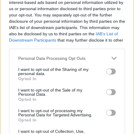
interest-based ads based on personal information utilized by
δικαίωμα στην ανώτατη αρχή του τόπου, στον
us or personal information disclosed to third parties prior to
εκάστοτε Δήμαρχο να επιβάλλει πρόστιμο προς
your opt-out. You may separately opt-out of the further
συμμόρφωση των.
disclosure of your personal information by third parties on the
IAB’s list of downstream participants. This information may
also be disclosed by us to third parties on the
IAB’s List of
Σας ζητώ να γίνεται αρωγός προσωπικά στην
Downstream Participants
that may further disclose it to other
προσπάθεια μας με τη θέσπιση Υπουργικής
third parties.
Απόφασης που θα εσωκλείει τα παραπάνω.
Personal Data Processing Opt Outs
Σας ζητώ να συνεχίσετε μία προσπάθεια
I want to opt-out of the Sharing of my
υπεράνθρωπη που το Υπουργείο Υγείας ξεκίνησε και
personal data.
Opted In
συνεχίζει με πρωτοστάτη τον ίδιο τον Υπουργό κ.
Λοβέρδο, ο οποίος επέδειξε ιδιαίτερη ευαισθησία και
I want to opt-out of the Sale of my
Personal Data.
δυναμισμό στο σοβαρό αυτό θέμα της ελονοσίας,
Opted In
ευαισθησία και προσοχή την οποία εμπράκτως μάς
I want to opt-out of processing my
Personal Data for Targeted Advertising.
απέδειξε με την παρουσία του στον τόπο μας και με
Opted In
τις υπεράριθμες ενέργειες του. Πολύ σημαντική ήταν
I want to opt-out of Collection, Use,
και είναι η παρουσία του Κέντρου Ελέγχου