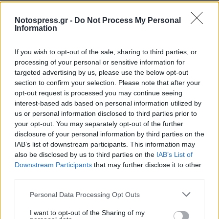
μπορεί να προχωρήσει στον ποσοτικό
ανταγωνισμό της Ισπανίας. Πρέπει δε να
Notospress.gr -
Do Not Process My Personal
Information
υποκαταστήσει την Ιταλία στον
διαμεσολαβητικό ρόλο της. Επιβάλλεται να
If you wish to opt-out of the sale, sharing to third parties, or
δουλέψουν οι Έλληνες παραγωγοί συλλογικά,
processing of your personal or sensitive information for
targeted advertising by us, please use the below opt-out
να βελτιώσουν τις συνθήκες καλλιέργειας και να
section to confirm your selection. Please note that after your
στοχεύσουν στο ειδικό, μοναδικό, εξαιρετικό
opt-out request is processed you may continue seeing
ελαιόλαδο και στην ελληνική ελιά (π.χ.
interest-based ads based on personal information utilized by
us or personal information disclosed to third parties prior to
αθηνολιά) έτσι ώστε να πάρουν στην αγορά το
your opt-out. You may separately opt-out of the further
μερίδιο που τους αναλογεί και στην τιμή που
disclosure of your personal information by third parties on the
πρέπει.
IAB’s list of downstream participants. This information may
also be disclosed by us to third parties on the
IAB’s List of
Στο ακροατήριο της εκδήλωσης διακρίναμε
Downstream Participants
that may further disclose it to other
third parties.
πρόσωπα που πιστοποίησαν την ανάγκη, τέτοιες
εκδηλώσεις να επαναληφθούν και να
Personal Data Processing Opt Outs
εξειδικευθούν.
I want to opt-out of the Sharing of my