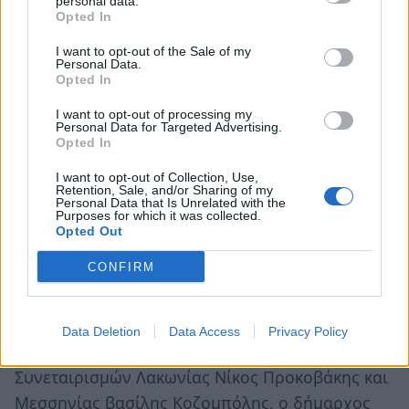
Το διακύβευμα και οι εισηγήσεις «έσπασαν»
personal data.
Opted In
στεγανά (κομματικά, κοινωνικά, τοπικιστικά) και
άνθρωποι που έχουν άποψη κι εμπειρία
I want to opt-out of the Sale of my
Personal Data.
βρέθηκαν σε μια εκδήλωση, που σύμφωνα με
Opted In
την Φεβρωνία Πατριανάκου είναι η αρχή σειράς
I want to opt-out of processing my
εκδηλώσεων.
Personal Data for Targeted Advertising.
Opted In
Ενδεικτικά, για την «καθολικότητα» της
I want to opt-out of Collection, Use,
Retention, Sale, and/or Sharing of my
αποδοχής από τους Λάκωνες της συγκεκριμένης
Personal Data that Is Unrelated with the
Purposes for which it was collected.
πρότασης – εκδήλωσης αναφέρουμε ότι στο
Opted Out
ακροατήριο βρέθηκαν η Αντιπεριφερειάρχης
CONFIRM
Ντία Τζανετέα, ο πρόεδρος του Περιφερειακού
Συμβουλίου Γιώργος Πουλοκέφαλος, ο
υποψήφιος αντιπεριφερειάρχης Παναγιώτης
Data Deletion
Data Access
Privacy Policy
Φαρλέκας, οι πρόεδροι των Ενώσεων Αγροτικών
Συνεταιρισμών Λακωνίας Νίκος Προκοβάκης και
Μεσσηνίας βασίλης Κοζομπόλης, ο δήμαρχος