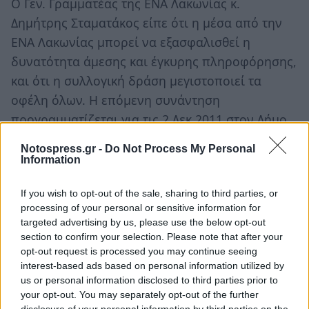
Ο Γεν. Γραμματέας της ΕΝΑ Λακωνίας κ.
Δημήτρης Σταματάκος είπε ότι η μέσα από την
ΕΝΑ Λακωνίας μπορεί να εξασφαλισθεί η
δυνατότητα άμεσης και έγκυρης πληροφόρησης,
και ότι η συλλογική δράση μεγιστοποιεί τα
οφέλη όλων. Η επόμενη συνάντηση
προγραμματίζεται για τις 2 Δεκ 2011 στον Δήμο
Ευρώτα με τις εξελίξεις για την ΚΓΠ, ενώ
Notospress.gr -
Do Not Process My Personal
ταυτόχρονα τρέχουν θέματα όπως το
Information
«εργόσημο», η συλλογική-συνεργατική δράση
If you wish to opt-out of the sale, sharing to third parties, or
των αγροτών με Ομάδες παραγωγών κλπ»
processing of your personal or sensitive information for
targeted advertising by us, please use the below opt-out
section to confirm your selection. Please note that after your
TAGS:
ΑΓΡΟΤΙΚΑ
opt-out request is processed you may continue seeing
interest-based ads based on personal information utilized by
us or personal information disclosed to third parties prior to
your opt-out. You may separately opt-out of the further