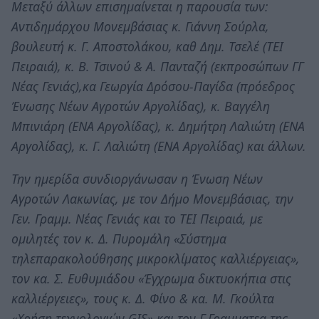
Μεταξύ άλλων επισημαίνεται η παρουσία των:
Αντιδημάρχου Μονεμβάσιας κ. Γιάννη Σούρλα,
βουλευτή κ. Γ. Αποστολάκου, καθ Δημ. Τσελέ (ΤΕΙ
Πειραιά), κ. Β. Τσινού & Α. Πανταζή (εκπροσώπων ΓΓ
Νέας Γενιάς),κα Γεωργία Δρόσου-Παγίδα (πρόεδρος
Ένωσης Νέων Αγροτών Αργολίδας), κ. Βαγγέλη
Μπινιάρη (ΕΝΑ Αργολίδας), κ. Δημήτρη Λαλιώτη (ΕΝΑ
Αργολίδας), κ. Γ. Λαλιώτη (ΕΝΑ Αργολίδας) και άλλων.
Την ημερίδα συνδιοργάνωσαν η Ένωση Νέων
Αγροτών Λακωνίας, με τον Δήμο Μονεμβάσιας, την
Γεν. Γραμμ. Νέας Γενιάς και το ΤΕΙ Πειραιά, με
ομιλητές τον κ. Δ. Πυρομάλη «Σύστημα
τηλεπαρακολούθησης μικροκλίματος καλλιέργειας»,
τον κα. Σ. Ευθυμιάδου «Έγχρωμα δικτυοκήπια στις
καλλιέργειες», τους κ. Δ. Φίνο & κα. Μ. Γκούλτα
«Χρήση τεχνολογιών GIS» και τον Γ.Γραμματεα της