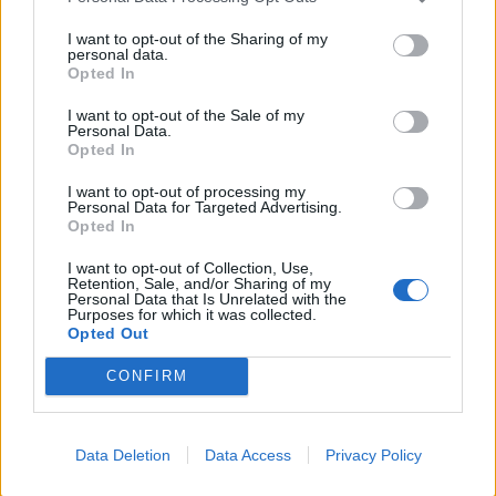
αντιπολίτευση.
I want to opt-out of the Sharing of my
personal data.
Το τέλος του έτους όπου θα κριθεί πλησιάζει, και τα
Opted In
μηνύματα που φθάνουν δεν είναι θετικά. Παρά την
I want to opt-out of the Sale of my
προσπάθεια που καταβάλει το σημερινό Δ/Σ της
Personal Data.
Opted In
ΔΕΥΑΣ να απογαλακτισθεί από το παρελθόν, είναι
δύσκολο αφού οι ίδιοι συμμετείχαν και στα
I want to opt-out of processing my
Personal Data for Targeted Advertising.
προηγούμενα.
Opted In
Η παράταξή μας πιστή στις δεσμεύσεις που έδωσε
I want to opt-out of Collection, Use,
Retention, Sale, and/or Sharing of my
στους πολίτες αυτού του τόπου, παρακολουθεί από
Personal Data that Is Unrelated with the
Purposes for which it was collected.
κοντά την λειτουργία της επιχείρησης ασκώντας τον
Opted Out
θεσμικό της ρόλο, και σε καμία περίπτωση δεν θα
CONFIRM
επιτρέψει την συνέχιση αυτής της κατηφορικής
πορείας».
Data Deletion
Data Access
Privacy Policy
Είναι σαφές ότι μετα και από αυτή την