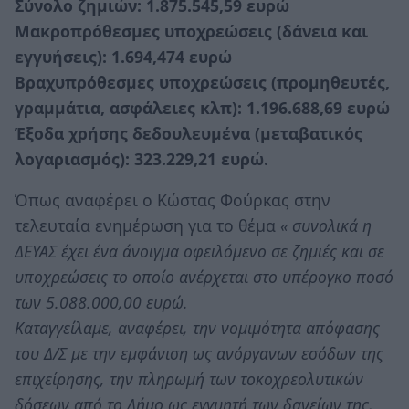
Σύνολο ζημιών: 1.875.545,59 ευρώ
Μακροπρόθεσμες υποχρεώσεις (δάνεια και
εγγυήσεις): 1.694,474 ευρώ
Βραχυπρόθεσμες υποχρεώσεις (προμηθευτές,
γραμμάτια, ασφάλειες κλπ): 1.196.688,69 ευρώ
Έξοδα χρήσης δεδουλευμένα (μεταβατικός
λογαριασμός): 323.229,21 ευρώ.
Όπως αναφέρει ο Κώστας Φούρκας στην
τελευταία ενημέρωση για το θέμα
« συνολικά η
ΔΕΥΑΣ έχει ένα άνοιγμα οφειλόμενο σε ζημιές και σε
υποχρεώσεις το οποίο ανέρχεται στο υπέρογκο ποσό
των 5.088.000,00 ευρώ.
Καταγγείλαμε, αναφέρει, την νομιμότητα απόφασης
του Δ/Σ με την εμφάνιση ως ανόργανων εσόδων της
επιχείρησης, την πληρωμή των τοκοχρεολυτικών
δόσεων από το Δήμο ως εγγυητή των δανείων της,