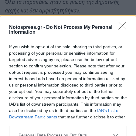
Όλα τα παραπάνω ήταν σε γνώση της Δημοτικής
αρχής και δεν αμφισβητηθήκαν.
Αφορούν όμως όλους όσους διετέλεσαν μέλη των
Notospress.gr -
Do Not Process My Personal
προηγούμενων διοικήσεων, αλλά και μέλη του
Information
προηγούμενου Δημοτικού συμβουλίου, είτε από τη
If you wish to opt-out of the sale, sharing to third parties, or
θέση της συμπολίτευσης είτε της αντιπολίτευσης,
processing of your personal or sensitive information for
γιατί ενώ όλα αυτά ήταν γνωστά, ουδέποτε κανείς
targeted advertising by us, please use the below opt-out
από αυτούς ζήτησε να συζητηθεί το θέμα στο
section to confirm your selection. Please note that after your
opt-out request is processed you may continue seeing
δημοτικό συμβούλιο, και τούτο γιατί όλοι
interest-based ads based on personal information utilized by
απολάμβαναν μέρος από την ρουσφετολογική
us or personal information disclosed to third parties prior to
λειτουργία της επιχείρησης».
your opt-out. You may separately opt-out of the further
disclosure of your personal information by third parties on the
IAB’s list of downstream participants. This information may
Καταλήγει δε με τις εξής επισημάνσεις:
«Ας
also be disclosed by us to third parties on the
IAB’s List of
προσέξει η σημερινή δημοτική αρχή γιατί έχει δώσει
Downstream Participants
that may further disclose it to other
πολλές υποσχέσεις για αλλαγή των τεκταινόμενων
third parties.
στη ΔΕΥΑΣ, κάτι που δεν είχε κάνει στο παρελθόν ως
Personal Data Processing Opt Outs