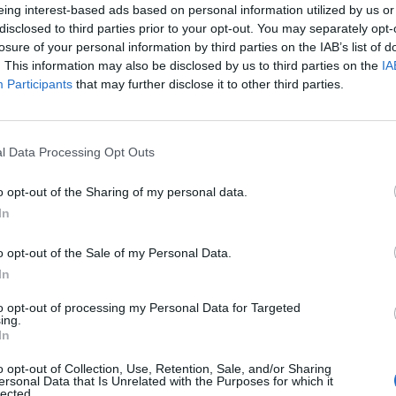
eing interest-based ads based on personal information utilized by us or
 ότι η πληροφορία σας αυτή είναι αναληθής δεν
disclosed to third parties prior to your opt-out. You may separately opt-
στο προσωπικό μου προφίλ στο facebook
losure of your personal information by third parties on the IAB’s list of
το Γεράκι εάν το κατάφερα μέσα σε τόσους
. This information may also be disclosed by us to third parties on the
IA
Participants
that may further disclose it to other third parties.
ε και εγώ την γνώριζα έως σήμερα.
χο του Δήμου για θέματα παιδείας δεν σας είδα
l Data Processing Opt Outs
ο ζήλο στις 2 Σεπτεμβρίου 2011 όταν ο Δήμος
 κατοικίας σε γονείς που ήθελαν να μεταγράψουν
o opt-out of the Sharing of my personal data.
Γυμνάσιο Γερακίου και να καταδικάσετε το γεγονός
In
ν αντίδραση του Συλλόγου Γονέων και Κηδεμόνων
o opt-out of the Sale of my Personal Data.
ση του ανακαλέστηκαν.
In
ψήφισμα και με «καταδικάσετε », θα ήταν
to opt-out of processing my Personal Data for Targeted
ία και γιατί αντιδρούμε έτσι και αντί να
ing.
In
ιμώσετε την άποψη του κάθε δημότη ας τον
α τηρηθεί αυστηρά ο νέος χωροταξικός
o opt-out of Collection, Use, Retention, Sale, and/or Sharing
ersonal Data that Is Unrelated with the Purposes for which it
lected.