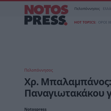
Πελοπόννησος
Ελλ
HOT TOPICS:
ΟΡΟΙ Χ
Πελοπόννησος
Χρ. Μπαλαμπάνος:
Παναγιωτακάκου γι
Notospress