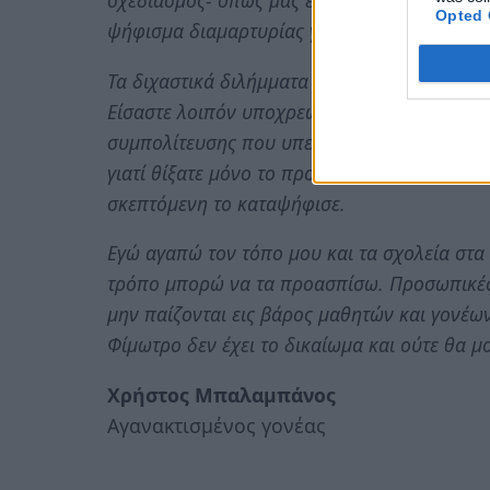
σχεδιασμός- όπως μας είχατε υποσχεθεί όταν 
Opted 
ψήφισμα διαμαρτυρίας για την μη τήρησή το
Τα διχαστικά διλήμματα λοιπόν άλλοι τα δημ
Είσαστε λοιπόν υποχρεωμένοι, ο Δήμαρχος, ο
συμπολίτευσης που υπερψηφίσατε το συγκεκ
γιατί θίξατε μόνο το προσωπό μου και θέλω
σκεπτόμενη το καταψήφισε.
Εγώ αγαπώ τον τόπο μου και τα σχολεία στα
τρόπο μπορώ να τα προασπίσω. Προσωπικές δ
μην παίζονται εις βάρος μαθητών και γονέων
Φίμωτρο δεν έχει το δικαίωμα και ούτε θα μ
Χρήστος Μπαλαμπάνος
Αγανακτισμένος γονέας