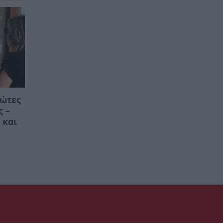
ρώτες
ς –
 και