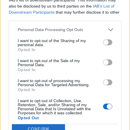
also be disclosed by us to third parties on the
IAB’s List of
Downstream Participants
that may further disclose it to other
Υβριδικά αυτοκίνητα και αξιοπιστία: Τι
third parties.
συμβαίνει με τις μπαταρίες;
Personal Data Processing Opt Outs
11/07/2026 16:36
I want to opt-out of the Sharing of my
personal data.
Opted In
I want to opt-out of the Sale of my
Personal Data.
Opted In
I want to opt-out of processing my
Personal Data for Targeted Advertising.
Opted In
I want to opt-out of Collection, Use,
Retention, Sale, and/or Sharing of my
Personal Data that Is Unrelated with the
Purposes for which it was collected.
Opted Out
Το Ναύπλιο γέμισε με εμβληματικές Ferrari
CONFIRM