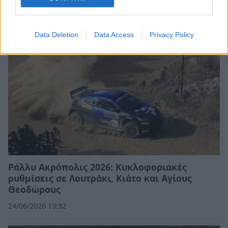
07/07/2026 13:28
Data Deletion
Data Access
Privacy Policy
Ράλλυ Ακρόπολις 2026: Κυκλοφοριακές
ρυθμίσεις σε Λουτράκι, Κιάτο και Αγίους
Θεοδώρους
24/06/2026 19:32