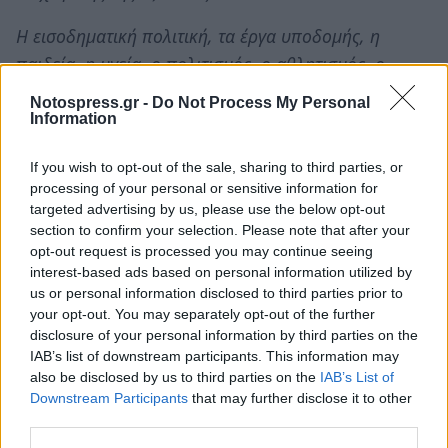
Η εισοδηματική πολιτική, τα έργα υποδομής, η
παιδεία, η υγεία, ο πολιτισμός, ο αθλητισμός, ο
ελεύθερος χρόνος δεν είναι απλά δικαιώματα, αλλά
Notospress.gr -
Do Not Process My Personal
υποχρέωση της Πολιτείας να τα κατοχυρώσει.
Information
Η αξιοποίηση των Ευρωπαϊκών Προγραμμάτων, η
If you wish to opt-out of the sale, sharing to third parties, or
συμμετοχή του κράτους, της Περιφέρειας και των
processing of your personal or sensitive information for
Δήμων πρέπει να γίνει άμεση, ώστε να βοηθήσει την
targeted advertising by us, please use the below opt-out
αγρότισσα στο δύσκολο ρόλο και έργο που βιώνει
section to confirm your selection. Please note that after your
opt-out request is processed you may continue seeing
καθημερινά.
interest-based ads based on personal information utilized by
Καλωσορίζουμε τις αγρότισσες της Ελλάδας σε μια
us or personal information disclosed to third parties prior to
υπέροχη περιοχή, με υπερήφανους και αξιοπρεπείς
your opt-out. You may separately opt-out of the further
disclosure of your personal information by third parties on the
πολίτες.
IAB’s list of downstream participants. This information may
Είμαστε βέβαιοι ως Δήμος Ευρώτα, ότι θα
also be disclosed by us to third parties on the
IAB’s List of
ανταποκριθούμε με τον καλύτερο δυνατό τρόπο στις
Downstream Participants
that may further disclose it to other
third parties.
προσδοκίες τόσο του ΥΠ.Α.Α.Τ. για τη