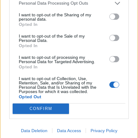
συνδιοργάνωση του Πανελλήνιου Συνεδρίου, όσο
Personal Data Processing Opt Outs
και των αγροτισσών που θα επισκεφθούν τον τόπο
I want to opt-out of the Sharing of my
μας.»
personal data.
Opted In
I want to opt-out of the Sale of my
Personal Data.
TAGS:
ΑΓΡΟΤΙΚΑ
Opted In
I want to opt-out of processing my
Personal Data for Targeted Advertising.
Opted In
I want to opt-out of Collection, Use,
Retention, Sale, and/or Sharing of my
Personal Data that Is Unrelated with the
Purposes for which it was collected.
Opted Out
CONFIRM
Data Deletion
Data Access
Privacy Policy