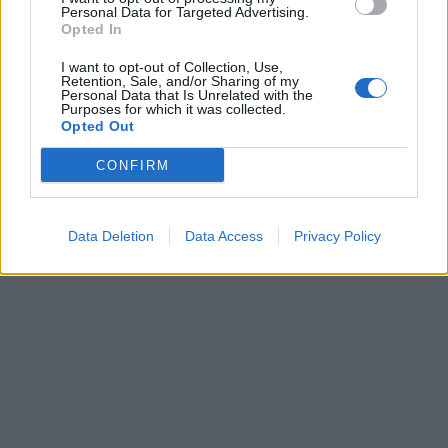
Personal Data for Targeted Advertising.
Σύλλογος «ΚΥΨΕΛΗ» (Χορού και Πολιτισμού),
Opted In
Χορευτικό Τμήμα του Πολιτιστικού Συλλόγου
I want to opt-out of Collection, Use,
Κροκεών, ο Πολιτιστικός Σύλλογος Δαφνίου και
Retention, Sale, and/or Sharing of my
Personal Data that Is Unrelated with the
Αντιπροσωπεία του Χορευτικού Συλλόγου
Purposes for which it was collected.
Opted Out
Μάνης.
CONFIRM
TAGS:
ΑΓΡΟΤΙΚΑ
Data Deletion
Data Access
Privacy Policy