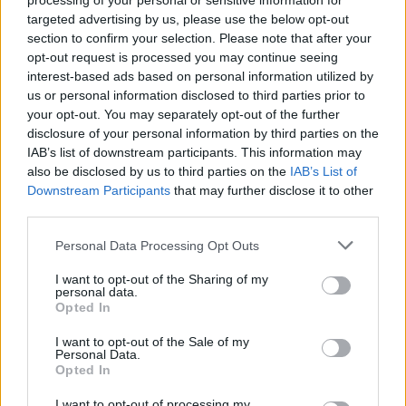
processing of your personal or sensitive information for
(προσφορά από Συλλόγους Γυναικών της
targeted advertising by us, please use the below opt-out
section to confirm your selection. Please note that after your
περιοχής).
opt-out request is processed you may continue seeing
interest-based ads based on personal information utilized by
Το απόγευμα της ίδιας μέρας, η δημοτική αρχή
us or personal information disclosed to third parties prior to
Ευρώτα ξενάγησε τις φιλοξενούμενες
your opt-out. You may separately opt-out of the further
disclosure of your personal information by third parties on the
αγρότισσες – συνέδρους στο Παλαιομονάστηρο
IAB’s list of downstream participants. This information may
του Βρονταμά, καθώς επίσης στους
also be disclosed by us to third parties on the
IAB’s List of
Αρχαιολογικούς Χώρους του Γερακίου.
Downstream Participants
that may further disclose it to other
third parties.
Η κεντρική εκδήλωση έλαβε τέλος με τελετή
Personal Data Processing Opt Outs
ευχαριστίας των εθελοντών και χορηγών, καθώς
επίσης με παράθεση επίσημου δείπνου
I want to opt-out of the Sharing of my
personal data.
(Προσφορά της Διεύθυνσης Αγροτικής Οικιακής
Opted In
Οικονομίας).
I want to opt-out of the Sale of my
Personal Data.
Τη βραδιά κόσμησαν με τις όμορφες φιγούρες
Opted In
τους, ο Χορευτικός Όμιλος Σκάλας, ο Χορευτικός
I want to opt-out of processing my