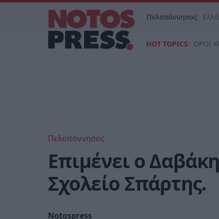
Πελοπόννησος
Ελλ
HOT TOPICS:
ΟΡΟΙ Χ
Πελοπόννησος
Επιμένει ο Δαβάκη
Σχολείο Σπάρτης.
Notospress