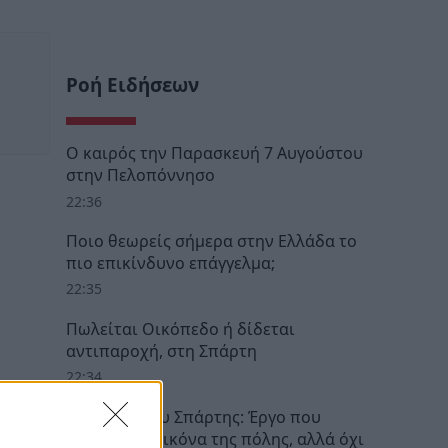
Ροή Ειδήσεων
Ο καιρός την Παρασκευή 7 Αυγούστου
στην Πελοπόννησο
22:36
Ποιο θεωρείς σήμερα στην Ελλάδα το
πιο επικίνδυνο επάγγελμα;
22:35
Πωλείται Οικόπεδο ή δίδεται
αντιπαροχή, στη Σπάρτη
22:34
Παλαιολόγου Σπάρτης: Έργο που
άλλαξε την εικόνα της πόλης, αλλά όχι