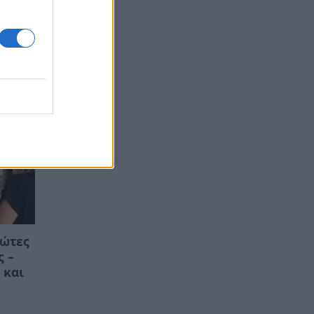
ε τα
ρώτες
ς –
 και