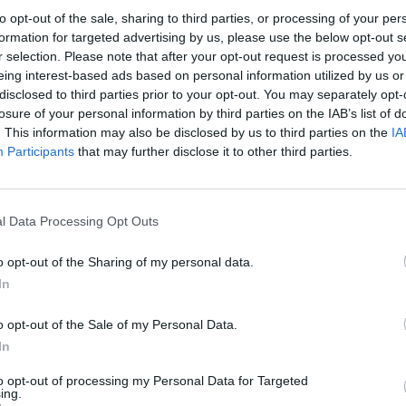
 τους συναρμόδιους Υπουργούς να δώσουν τις
to opt-out of the sale, sharing to third parties, or processing of your per
ην πορεία υλοποίησης αλλά και την
formation for targeted advertising by us, please use the below opt-out s
ών που πρέπει να γίνουν στο 2ο Δημοτικό
r selection. Please note that after your opt-out request is processed y
eing interest-based ads based on personal information utilized by us or
disclosed to third parties prior to your opt-out. You may separately opt-
losure of your personal information by third parties on the IAB’s list of
. This information may also be disclosed by us to third parties on the
IA
Participants
that may further disclose it to other third parties.
l Data Processing Opt Outs
o opt-out of the Sharing of my personal data.
In
o opt-out of the Sale of my Personal Data.
In
to opt-out of processing my Personal Data for Targeted
ing.