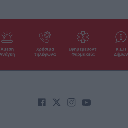
Άμεση
Χρήσιμα
Εφημερεύοντα
Κ.Ε.Π
Ανάγκη
τηλέφωνα
Φαρμακεία
Δήμων
r