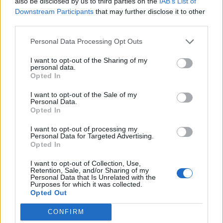
also be disclosed by us to third parties on the
IAB’s List of
Downstream Participants
that may further disclose it to other
third parties.
Κυπαρισσία: Open Air προβολή του
Personal Data Processing Opt Outs
βραβευμένου ντοκιμαντέρ «Ocean with David
Attenborough»
I want to opt-out of the Sharing of my
personal data.
04/08/2026 11:36
Opted In
I want to opt-out of the Sale of my
Personal Data.
Opted In
I want to opt-out of processing my
Personal Data for Targeted Advertising.
Opted In
I want to opt-out of Collection, Use,
Retention, Sale, and/or Sharing of my
Personal Data that Is Unrelated with the
Purposes for which it was collected.
Opted Out
CONFIRM