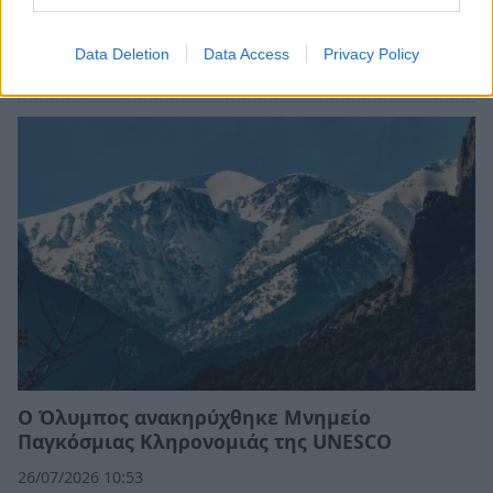
Εμπρησμός Ευρωπαϊκής γης ή εμπρησμός της
ζωής
Data Deletion
Data Access
Privacy Policy
30/07/2026 08:59
Ο Όλυμπος ανακηρύχθηκε Μνημείο
Παγκόσμιας Κληρονομιάς της UNESCO
26/07/2026 10:53