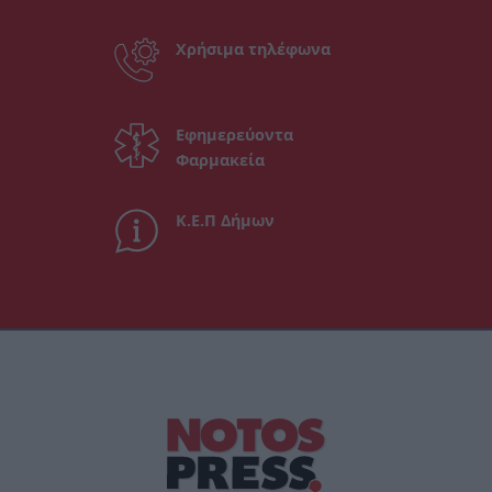
Χρήσιμα τηλέφωνα
Εφημερεύοντα
Φαρμακεία
Κ.Ε.Π Δήμων