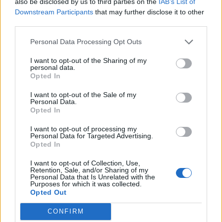
also be disclosed by us to third parties on the
IAB’s List of
Downstream Participants
that may further disclose it to other
third parties.
Personal Data Processing Opt Outs
I want to opt-out of the Sharing of my
personal data.
Opted In
Tesla: Πόσο ασφαλές είναι το Autopilot;
I want to opt-out of the Sale of my
Personal Data.
Opted In
13/07/2026 07:16
I want to opt-out of processing my
Personal Data for Targeted Advertising.
Opted In
I want to opt-out of Collection, Use,
Retention, Sale, and/or Sharing of my
Personal Data that Is Unrelated with the
Purposes for which it was collected.
Opted Out
CONFIRM