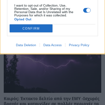
I want to opt-out of Collection, Use,
Retention, Sale, and/or Sharing of my
Personal Data that Is Unrelated with the
Purposes for which it was collected.
Σχετικά Άρθρα
Opted Out
CONFIRM
Data Deletion
Data Access
Privacy Policy
Καιρός: Έκτακτο δελτίο από την ΕΜΥ -Ισχυρές
βροχές και καταιγίδες σε πολλές περιοχές τα