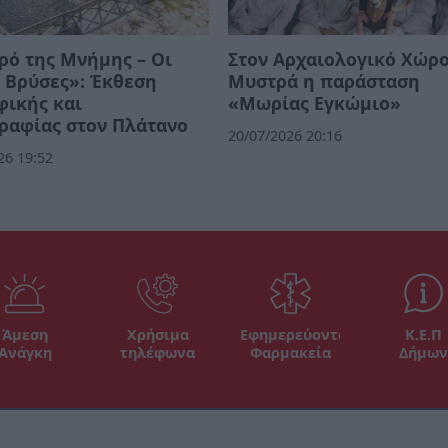
ρό της Μνήμης – Οι
Στον Αρχαιολογικό Χώρο
 Βρύσες»: Έκθεση
Μυστρά η παράσταση
φικής και
«Μωρίας Εγκώμιο»
ραφίας στον Πλάτανο
20/07/2026 20:16
26 19:52
Άμεση
Χρήσιμα
Εφημερεύοντα
Κ.Ε.Π
Ανάγκη
τηλέφωνα
Φαρμακεία
Δήμων