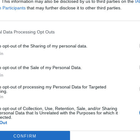
. This information may also be disclosed by us to third parties on the
IA
γησε εκεί επί 10ετίες (έκλεισε στη 10ετία
Participants
that may further disclose it to other third parties.
πό τη 10ετία του ’40) ήταν η ταβέρνα του
τία ’80) το τσαγκάρικο του
Θύμιου Κοντοέ
, ο
χνίτης στο υποδηματοποιείο ΑΛΑΤΣΑ. Σήμερα
l Data Processing Opt Outs
o opt-out of the Sharing of my personal data.
μνήσεις της! Αλλιώτικα θα είναι μια πόλη
In
o opt-out of the Sale of my Personal Data.
In
to opt-out of processing my Personal Data for Targeted
ing.
In
o opt-out of Collection, Use, Retention, Sale, and/or Sharing
ersonal Data that Is Unrelated with the Purposes for which it
lected.
Out
CONFIRM