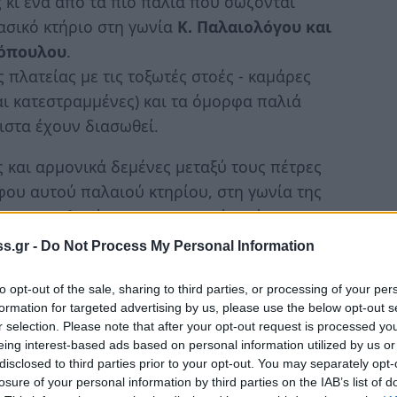
 κι ένα από τα πιο παλιά που σώζονται
λασικό κτήριο στη γωνία
Κ. Παλαιολόγου και
σόπουλου
.
ς πλατείας με τις τοξωτές στοές - καμάρες
αι κατεστραμμένες) και τα όμορφα παλιά
ιστα έχουν διασωθεί.
 και αρμονικά δεμένες μεταξύ τους πέτρες
ου αυτού παλαιού κτηρίου, στη γωνία της
ρας ("πελεκάνος") του καιρού εκείνου
:
1865 !!!
s.gr -
Do Not Process My Personal Information
όπουλου μισθώθηκε από τον Σύλλογο
«ο
 νοσοκομείο (τρεις θάλαμοι νοσηλείας κι ένα
to opt-out of the sale, sharing to third parties, or processing of your per
formation for targeted advertising by us, please use the below opt-out s
τις ανάγκες υγείας και περίθαλψης των
r selection. Please note that after your opt-out request is processed y
eing interest-based ads based on personal information utilized by us or
disclosed to third parties prior to your opt-out. You may separately opt-
υτίστηκε με το
ΥΠΟΔΗΜΑΤΟΠΟΙΕΙΟΝ ΑΦΩΝ
losure of your personal information by third parties on the IAB’s list of