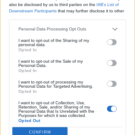
Τρίτη 12/2/19
also be disclosed by us to third parties on the
IAB’s List of
8°C
Downstream Participants
that may further disclose it to other
third parties.
Νεφώσεις κατά περιόδους όλη την ημέρα.
79% νεφοκάλυψης
Personal Data Processing Opt Outs
0.29 mm Βροχή
I want to opt-out of the Sharing of my
Δυτικός σχεδόν άπνοια - BF 1
personal data.
Opted In
Τετάρτη 13/2/19
I want to opt-out of the Sale of my
Personal Data.
2°C
Opted In
Χιονόπτωση (7–15 εκατοστά) όλη την ημέρα.
I want to opt-out of processing my
65% νεφοκάλυψης
Personal Data for Targeted Advertising.
Opted In
1.37 mm Βροχή
Βόρειος πολύ ασθενής - BF 2
I want to opt-out of Collection, Use,
Retention, Sale, and/or Sharing of my
Personal Data that Is Unrelated with the
Purposes for which it was collected.
Opted Out
TAGS:
ΠΕΡΙΒΑΛΛΟΝ
CONFIRM