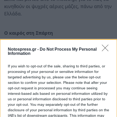
κινηθούν οι ψυχρές αέριες μάζες, πάνω από την
Ελλάδα.
Ο καιρός στη Σπάρτη
Χιονιάς αναμένεται την Τετάρτη στη Σπάρτη. Η
Notospress.gr -
Do Not Process My Personal
θερμοκρασία ακόμα και τις μεσημβρινές ώρες θα
Information
πέσει κάτω απο το μηδέν.
If you wish to opt-out of the sale, sharing to third parties, or
Δευτέρα 11/2/19
processing of your personal or sensitive information for
targeted advertising by us, please use the below opt-out
11°C
section to confirm your selection. Please note that after your
Αίθριος
opt-out request is processed you may continue seeing
0% νεφοκάλυψης
interest-based ads based on personal information utilized by
us or personal information disclosed to third parties prior to
0.00 mm Βροχή
your opt-out. You may separately opt-out of the further
Νοτιοδυτικός πολύ ασθενής - BF 2
disclosure of your personal information by third parties on the
IAB’s list of downstream participants. This information may