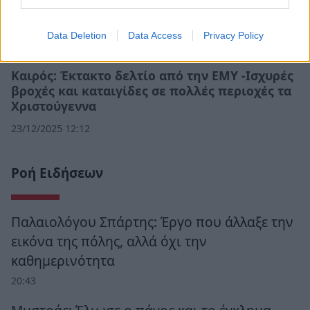
Data Deletion
Data Access
Privacy Policy
Καιρός: Έκτακτο δελτίο από την ΕΜΥ -Ισχυρές
βροχές και καταιγίδες σε πολλές περιοχές τα
Χριστούγεννα
23/12/2025 12:12
Ροή Ειδήσεων
Παλαιολόγου Σπάρτης: Έργο που άλλαξε την
εικόνα της πόλης, αλλά όχι την
καθημερινότητα
20:43