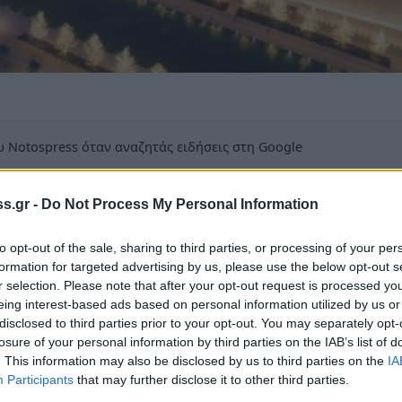
 Notospress όταν αναζητάς ειδήσεις στη Google
οσθήκη ως προτιμώμενη πηγή
τα αποτελέσματα της Google
s.gr -
Do Not Process My Personal Information
to opt-out of the sale, sharing to third parties, or processing of your per
formation for targeted advertising by us, please use the below opt-out s
r selection. Please note that after your opt-out request is processed y
eing interest-based ads based on personal information utilized by us or
disclosed to third parties prior to your opt-out. You may separately opt-
ττική Γεωργιτσιάνων Λακεδαίμονος, προσκαλεί
losure of your personal information by third parties on the IAB’s list of
ν δωρεάν ξενάγηση στο εντυπωσιακό ΚΕΝΤΡΟ
. This information may also be disclosed by us to third parties on the
IA
 Συγγρού 364 Καλλιθέα, που θα λάβει χώρα
Participants
that may further disclose it to other third parties.