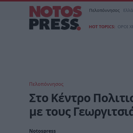
Πελοπόννησος
Ελλ
HOT TOPICS:
ΟΡΟΙ Χ
Πελοπόννησος
Στο Κέντρο Πολιτ
με τους Γεωργιτσι
Notospress