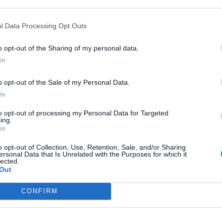
00 το μεσημέρι, αποκλειστικά για τα μέλη και
ωργιτσιάνων Λακεδαίμονος .
l Data Processing Opt Outs
ού: με Τραμ αποβιβάζεστε στη στάση
ιθέα στην Ναυάρχου Βότση ή από τις 10.00 π.μ.
o opt-out of the Sharing of my personal data.
 το λογότυπο ΚΕΝΤΡΟ ΠΟΛΙΤΙΣΜΟΥ ΣΤΑΥΡΟΣ
In
ό σταθμό Μετρό Συγγρού Φιξ και
o opt-out of the Sale of my Personal Data.
In
to opt-out of processing my Personal Data for Targeted
ing.
In
o opt-out of Collection, Use, Retention, Sale, and/or Sharing
ersonal Data that Is Unrelated with the Purposes for which it
lected.
Out
CONFIRM