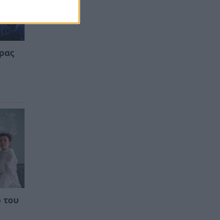
ιρας
 του