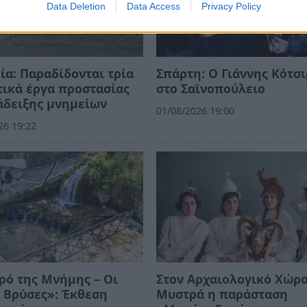
Data Deletion
Data Access
Privacy Policy
ία: Παραδίδονται τρία
Σπάρτη: Ο Γιάννης Κότσ
ικά έργα προστασίας
στο Σαϊνοπούλειο
άδειξης μνημείων
01/08/2026 19:00
26 19:22
ρό της Μνήμης – Οι
Στον Αρχαιολογικό Χώρο
 Βρύσες»: Έκθεση
Μυστρά η παράσταση