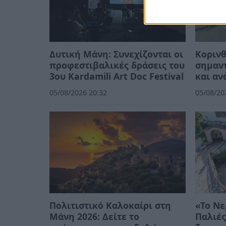
Δυτική Μάνη: Συνεχίζονται οι
Κορινθ
προφεστιβαλικές δράσεις του
σημαντ
3ου Kardamili Art Doc Festival
και αν
05/08/2026 20:32
05/08/20
Πολιτιστικό Καλοκαίρι στη
«Το Νε
Μάνη 2026: Δείτε το
Παλιές