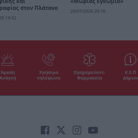
φικής και
«Μωρίας Εγκώμιο»
ραφίας στον Πλάτανο
20/07/2026 20:16
26 19:52
Άμεση
Χρήσιμα
Εφημερεύοντα
Κ.Ε.Π
Ανάγκη
τηλέφωνα
Φαρμακεία
Δήμων
r