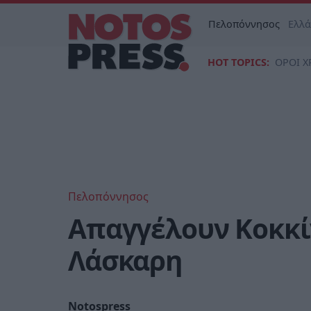
Πελοπόννησος
Ελλ
HOT TOPICS:
ΟΡΟΙ Χ
Πελοπόννησος
Απαγγέλουν Κοκκί
Λάσκαρη
Notospress