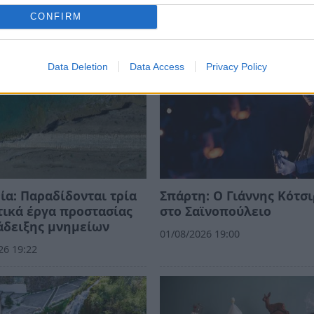
CONFIRM
Data Deletion
Data Access
Privacy Policy
ία: Παραδίδονται τρία
Σπάρτη: Ο Γιάννης Κότσ
ικά έργα προστασίας
στο Σαϊνοπούλειο
άδειξης μνημείων
01/08/2026 19:00
26 19:22