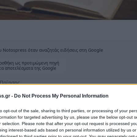
 Notospress όταν αναζητάς ειδήσεις στη Google
οσθήκη ως προτιμώμενη πηγή
τα αποτελέσματα της Google
 Ποίησης
s.gr -
Do Not Process My Personal Information
to opt-out of the sale, sharing to third parties, or processing of your per
formation for targeted advertising by us, please use the below opt-out s
ίας διοργανώνει εκδήλωση με αφορμή την
r selection. Please note that after your opt-out request is processed y
eing interest-based ads based on personal information utilized by us or
γενία Κατσίχτη, Ανδρέας Μοράτος και
disclosed to third parties prior to your opt-out. You may separately opt-