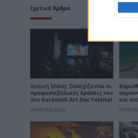
Σχετικά Άρθρα
Δυτική Μάνη: Συνεχίζονται οι
Κορινθ
προφεστιβαλικές δράσεις του
σημαντ
3ου Kardamili Art Doc Festival
και αν
05/08/2026 20:32
05/08/20