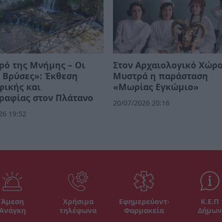
ρό της Μνήμης – Οι
Στον Αρχαιολογικό Χώρο
 Βρύσες»: Έκθεση
Μυστρά η παράσταση
φικής και
«Μωρίας Εγκώμιο»
ραφίας στον Πλάτανο
20/07/2026 20:16
26 19:52
Άμεση
Χρήσιμα
Εφημερεύοντα
Κ.Ε.Π
Ανάγκη
τηλέφωνα
Φαρμακεία
Δήμων