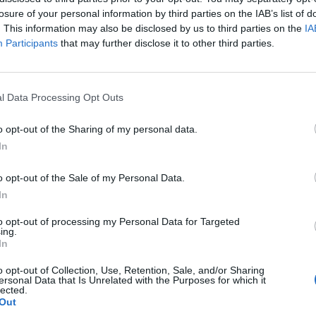
losure of your personal information by third parties on the IAB’s list of
ν :
. This information may also be disclosed by us to third parties on the
IA
ου, το βιβλίο του Δημήτρη Κατσαφάνα
Participants
that may further disclose it to other third parties.
α τα ποιήματα της Αναστασίας Κόκκινου και
άσκαρη «Εν Κρυπτώ», ενώ ποιήματά της θα
γος Παναγιώτα Λάσκαρη.
l Data Processing Opt Outs
οί και εκπαιδευτικοί του Μουσικού Σχολείου
o opt-out of the Sharing of my personal data.
In
αξόφωνο) και Θοδωρής Σαμαράς (βιόλα).
ήτρια του 1ου ΓΕΛ Σπάρτης Μαρία Μηνακάκη
o opt-out of the Sale of my Personal Data.
μουσικού Μυρσίνης Πολυμενάκου.
In
υματικό Κέντρο Δήμου Σπάρτης (Ισόγειο της
to opt-out of processing my Personal Data for Targeted
ing.
) την Πέμπτη 21 Μαρτίου 2019, ώρα 19:00.
In
o opt-out of Collection, Use, Retention, Sale, and/or Sharing
ersonal Data that Is Unrelated with the Purposes for which it
lected.
Out