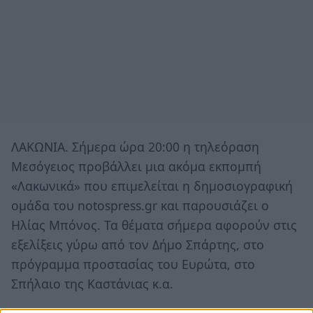
ΛΑΚΩΝΙΑ. Σήμερα ώρα 20:00 η τηλεόραση
Μεσόγειος προβάλλει μια ακόμα εκπομπή
«Λακωνικά» που επιμελείται η δημοσιογραφική
ομάδα του notospress.gr και παρουσιάζει ο
Ηλίας Μπόνος. Τα θέματα σήμερα αφορούν στις
εξελίξεις γύρω από τον Δήμο Σπάρτης, στο
πρόγραμμα προστασίας του Ευρώτα, στο
Σπήλαιο της Καστάνιας κ.α.