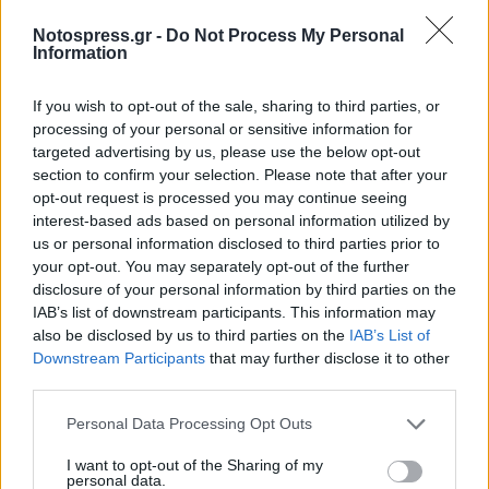
Η εκπομπή αποτελεί το βήμα των Λακώνων στην
Περιφερειακή Τηλεόραση «Μεσόγειος» και
Notospress.gr -
Do Not Process My Personal
Information
μεταδίδεται κάθε Τετάρτη ώρα 19:00 και κάθε
Παρασκευή 20:00. Μπορείτε να την
If you wish to opt-out of the sale, sharing to third parties, or
παρακολουθείτε και στο webtv του notospress.gr
processing of your personal or sensitive information for
targeted advertising by us, please use the below opt-out
section to confirm your selection. Please note that after your
opt-out request is processed you may continue seeing
interest-based ads based on personal information utilized by
us or personal information disclosed to third parties prior to
your opt-out. You may separately opt-out of the further
disclosure of your personal information by third parties on the
IAB’s list of downstream participants. This information may
also be disclosed by us to third parties on the
IAB’s List of
Downstream Participants
that may further disclose it to other
third parties.
Personal Data Processing Opt Outs
I want to opt-out of the Sharing of my
personal data.