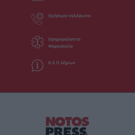
Χρήσιμα τηλέφωνα
Εφημερεύοντα
Φαρμακεία
Κ.Ε.Π Δήμων